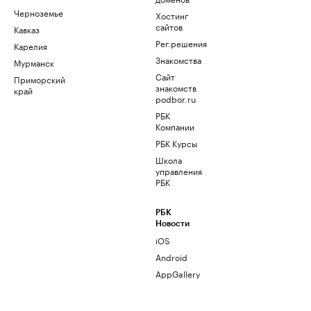
Черноземье
Хостинг
сайтов
Кавказ
Рег.решения
Карелия
Знакомства
Мурманск
Сайт
Приморский
знакомств
край
podbor.ru
РБК
Компании
РБК Курсы
Школа
управления
РБК
РБК
Новости
iOS
Android
AppGallery