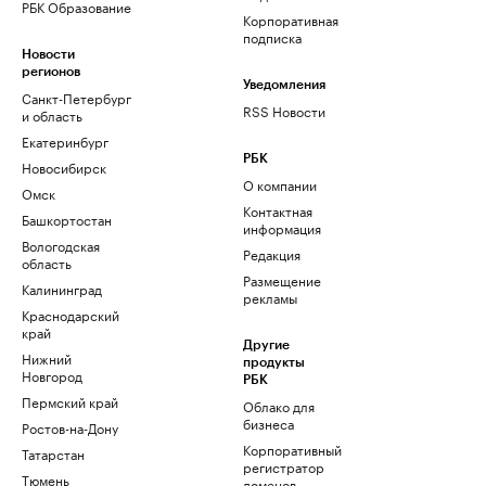
РБК Образование
Корпоративная
подписка
Новости
регионов
Уведомления
Санкт-Петербург
RSS Новости
и область
Екатеринбург
РБК
Новосибирск
О компании
Омск
Контактная
Башкортостан
информация
Вологодская
Редакция
область
Размещение
Калининград
рекламы
Краснодарский
край
Другие
Нижний
продукты
Новгород
РБК
Пермский край
Облако для
бизнеса
Ростов-на-Дону
Корпоративный
Татарстан
регистратор
Тюмень
доменов