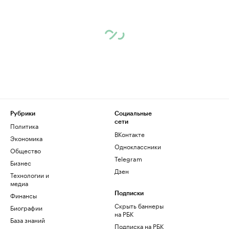
Рубрики
Социальные
сети
Политика
ВКонтакте
Экономика
Одноклассники
Общество
Telegram
Бизнес
Дзен
Технологии и
медиа
Финансы
Подписки
Скрыть баннеры
Биографии
на РБК
База знаний
Подписка на РБК