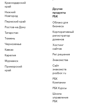
Краснодарский
край
Другие
Нижний
продукты
Новгород
РБК
Пермский край
Облако для
бизнеса
Ростов-на-Дону
Корпоративный
Татарстан
регистратор
Тюмень
доменов
Черноземье
Хостинг
сайтов
Кавказ
Рег.решения
Карелия
Знакомства
Мурманск
Сайт
Приморский
знакомств
край
podbor.ru
РБК
Компании
РБК Курсы
Школа
управления
РБК