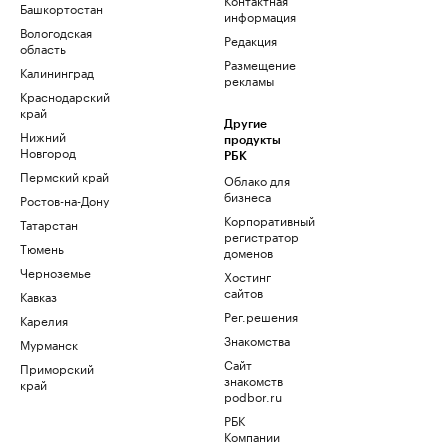
Башкортостан
информация
Вологодская
Редакция
область
Размещение
Калининград
рекламы
Краснодарский
край
Другие
Нижний
продукты
Новгород
РБК
Пермский край
Облако для
бизнеса
Ростов-на-Дону
Корпоративный
Татарстан
регистратор
Тюмень
доменов
Черноземье
Хостинг
сайтов
Кавказ
Рег.решения
Карелия
Знакомства
Мурманск
Сайт
Приморский
знакомств
край
podbor.ru
РБК
Компании