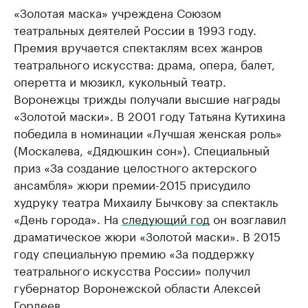
«Золотая маска» учреждена Союзом
РБК Компании
РБК Компании
театральных деятелей России в 1993 году.
Делитесь новостями бизнеса на РБК
Крупнейшие 
Премия вручается спектаклям всех жанров
продавцы м
Управляйте страницей компании и развивайте личные
бренды спикеров бизнеса
театрального искусства: драма, опера, балет,
Ознакомьтесь с и
оперетта и мюзикл, кукольный театр.​
Воронежцы трижды получали высшие награды
«Золотой маски». В 2001 году Татьяна Кутихина
победила в номинации «Лучшая женская роль»
(Москалева, «Дядюшкин сон»). Специальный
приз «За создание целостного актерского
ансамбля» жюри премии-2015 присудило
худруку театра Михаилу Бычкову за спектакль
«День города». На
следующий год
он возглавил
драматическое жюри «Золотой маски». В 2015
году специальную премию «За поддержку
театрального искусства России» получил
губернатор Воронежской области Алексей
Гордеев.