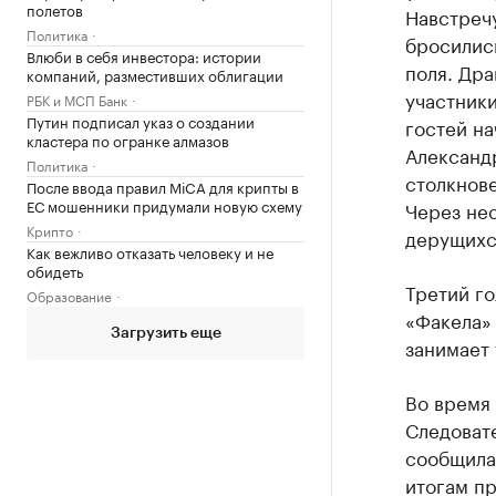
полетов
Навстреч
Политика
бросились
Влюби в себя инвестора: истории
поля. Дра
компаний, разместивших облигации
участник
РБК и МСП Банк
Путин подписал указ о создании
гостей на
кластера по огранке алмазов
Александр
Политика
столкнов
После ввода правил MiCA для крипты в
ЕС мошенники придумали новую схему
Через нес
Крипто
дерущихся
Как вежливо отказать человеку и не
обидеть
Третий го
Образование
«Факела» 
Загрузить еще
занимает 
Во время 
Следоват
сообщила
итогам п