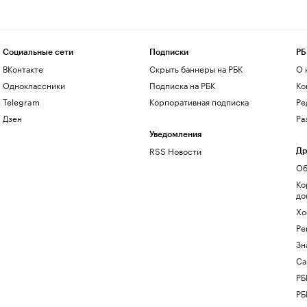
Социальные сети
Подписки
РБ
ВКонтакте
Скрыть баннеры на РБК
О 
Одноклассники
Подписка на РБК
Ко
Telegram
Корпоративная подписка
Ре
Дзен
Ра
Уведомления
RSS Новости
Др
Об
Ко
до
Хо
Ре
Зн
Са
РБ
РБ