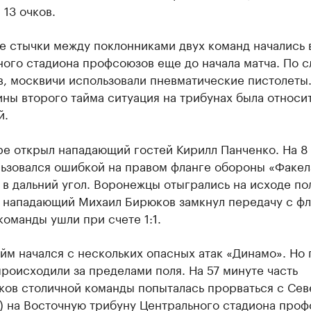
 13 очков.
е стычки между поклонниками двух команд начались 
ого стадиона профсоюзов еще до начала матча. По с
в, москвичи использовали пневматические пистолеты
ны второго тайма ситуация на трибунах была относи
й.
ре открыл нападающий гостей Кирилл Панченко. На 8
льзовался ошибкой на правом фланге обороны «Факел
 в дальний угол. Воронежцы отыгрались на исходе по
– нападающий Михаил Бирюков замкнул передачу с фл
оманды ушли при счете 1:1.
йм начался с нескольких опасных атак «Динамо». Но 
роисходили за пределами поля. На 57 минуте часть
ков столичной команды попыталась прорваться с Се
) на Восточную трибуну Центрального стадиона проф