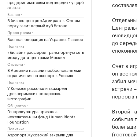
предпринимателям подтвердить ущерб
составлял
от атак
Бизнес
Отдельны
В бизнес-центре «Адмирал» в Южном
порту залит первый куб бетона
Центральн
Пресс-релиз
очевидце
Военная операция на Украине. Главное
до середи
Политика
спокойно
«Билайн» расширил транспортную сеть
между дата-центрами Москвы
Отрасли
Счет в иг
В Армении назвали необоснованными
он воспо
ограничения на экспорт в Россию
забил мяч
Политика
встречи 
У Колизея раскопали «казармы
древнеримских пожарных».
перерыв к
Фотографии
Общество
Второй та
Генпрокуратура признала
нежелательным фонд Human Rights
события п
Foundation
болельщи
Политика
(гостевой
Аэропорт Жуковский закрыли для