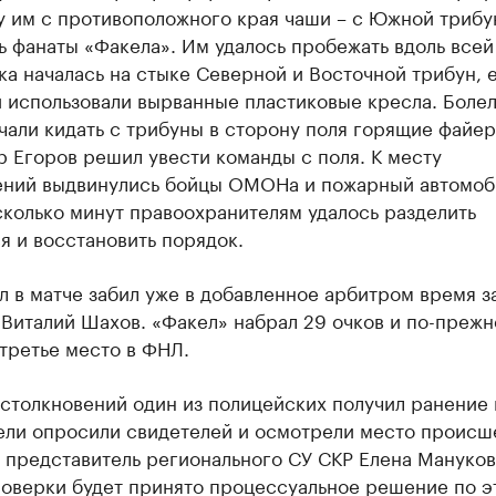
у им с противоположного края чаши – с Южной трибу
 фанаты «Факела». Им удалось пробежать вдоль всей
ка началась на стыке Северной и Восточной трибун, 
и использовали вырванные пластиковые кресла. Боле
чали кидать с трибуны в сторону поля горящие файер
 Егоров решил увести команды с поля. К месту
ений выдвинулись бойцы ОМОНа и пожарный автомоб
колько минут правоохранителям удалось разделить
 и восстановить порядок.
л в матче забил уже в добавленное арбитром время 
Виталий Шахов. «Факел» набрал 29 очков и по-преж
третье место в ФНЛ.
столкновений один из полицейских получил ранение в
ели опросили свидетелей и осмотрели место происш
 представитель регионального СУ СКР Елена Мануков
роверки будет принято процессуальное решение по э