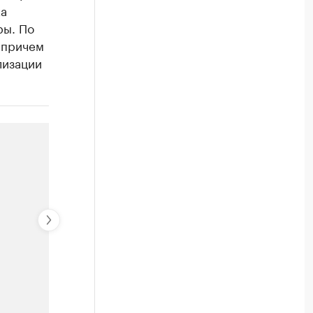
ка
ры. По
 причем
лизации