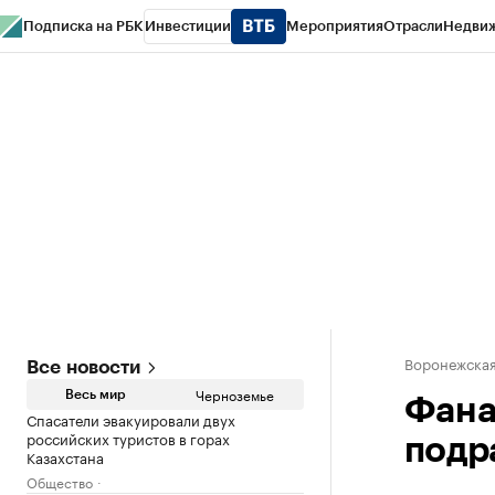
Подписка на РБК
Инвестиции
Мероприятия
Отрасли
Недви
РБК Life
Тренды
Визионеры
Национальные проекты
Город
Стиль
Кр
Спецпроекты СПб
Конференции СПб
Спецпроекты
Проверка конт
Воронежская
Все новости
Черноземье
Весь мир
Фана
Спасатели эвакуировали двух
российских туристов в горах
подр
Казахстана
Общество