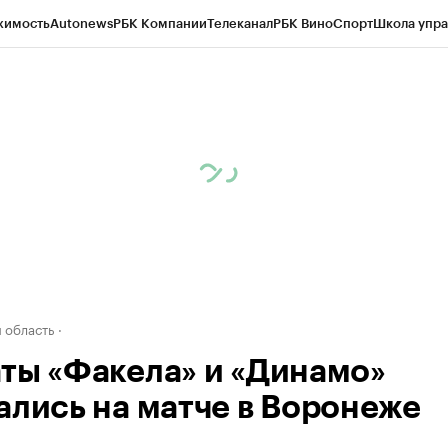
жимость
Autonews
РБК Компании
Телеканал
РБК Вино
Спорт
Школа упра
ипто
РБК Бизнес-среда
Дискуссионный клуб
Исследования
Кредитные 
рагентов
Политика
Экономика
Бизнес
Технологии и медиа
Финансы
Рын
 область
ты «Факела» и «Динамо»
ались на матче в Воронеже