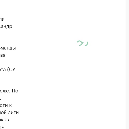
ли
сандр
оманды
тва
та (СУ
еже. По
,
сти к
ной лиги
ков.
а»