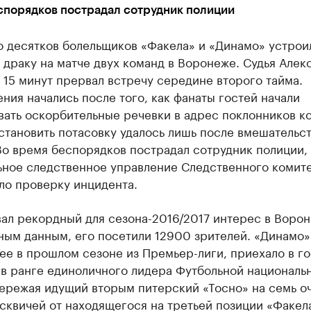
спорядков пострадал сотрудник полиции
о десятков болельщиков «Факела» и «Динамо» устрои
драку на матче двух команд в Воронеже. Судья Алек
 15 минут прервал встречу середине второго тайма.
ния начались после того, как фанаты гостей начали
вать оскорбительные речевки в адрес поклонников к
становить потасовку удалось лишь после вмешательс
о время беспорядков пострадал сотрудник полиции,
ьное следственное управление Следственного комите
ло проверку инцидента.
ал рекордный для сезона-2016/2017 интерес в Ворон
ным данным, его посетили 12900 зрителей. «Динамо»
е в прошлом сезоне из Премьер-лиги, приехало в го
в ранге единоличного лидера Футбольной националь
ережая идущий вторым питерский «Тосно» на семь оч
сквичей от находящегося на третьей позиции «Факел