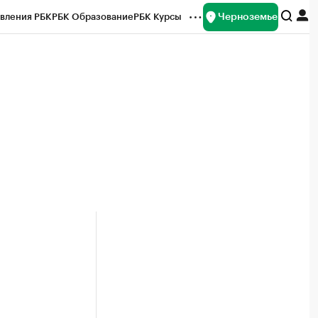
Черноземье
вления РБК
РБК Образование
РБК Курсы
рейтинги
Франшизы
Газета
ок наличной валюты