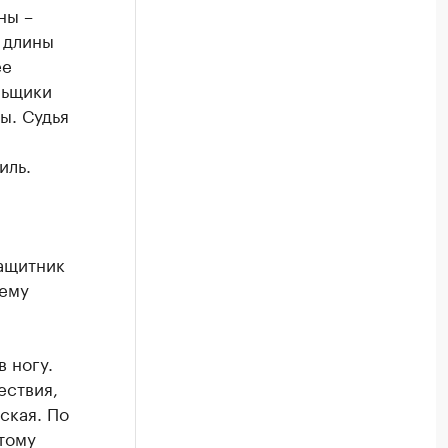
ны –
 длины
ее
льщики
ы. Судья
иль.
защитник
нему
 ногу.
ествия,
ская. По
тому