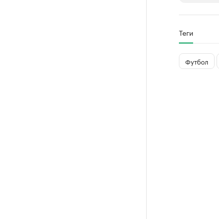
РБК Компан
Теги
Делитес
Управляйте с
Футбол