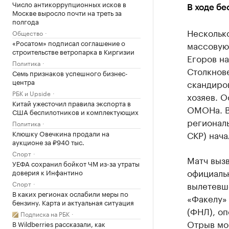
Число антикоррупционных исков в
В ходе бе
Москве выросло почти на треть за
полгода
Нескольк
Общество
«Росатом» подписал соглашение о
массовую 
строительстве ветропарка в Киргизии
Егоров на
Политика
Столкнове
Семь признаков успешного бизнес-
центра
скандиро
РБК и Upside
хозяев. О
Китай ужесточил правила экспорта в
ОМОНа. В
США беспилотников и комплектующих
регионал
Политика
Клюшку Овечкина продали на
СКР) нача
аукционе за ₽940 тыс.
Спорт
Матч вызв
УЕФА сохранил бойкот ЧМ из-за утраты
официаль
доверия к Инфантино
Спорт
вылетевше
В каких регионах ослабили меры по
«Факелу» 
бензину. Карта и актуальная ситуация
(ФНЛ), оп
Подписка на РБК
Отрыв мо
В Wildberries рассказали, как