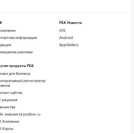
К
РБК Новости
компании
iOS
нтактная информация
Android
дакция
AppGallery
змещение рекламы
угие продукты РБК
лако для бизнеса
рпоративный регистратор
менов
стинг сайтов
г.решения
акомства
йт знакомств podbor.ru
К Компании
К Курсы