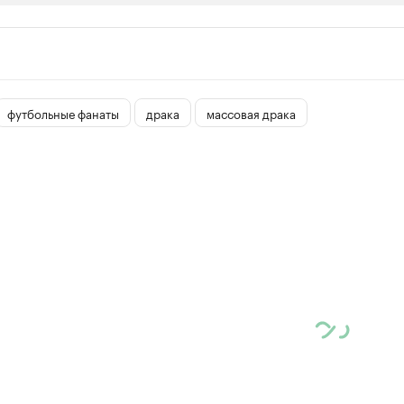
ии
ь новостями бизнеса на РБК
траницей компании и развивайте личные бренды спикеров бизнеса
футбольные фанаты
драка
массовая драка