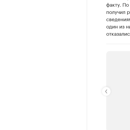
факту. П
получил р
сведениям
один из н
отказалис