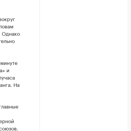
вокруг
ловам
. Однако
тельно
 минуте
а» и
лучаса
анга. На
главные
верной
союзов.