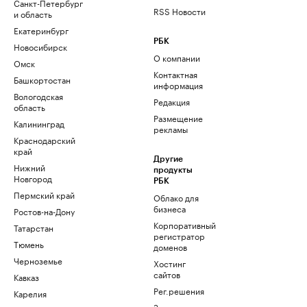
Санкт-Петербург
RSS Новости
и область
Екатеринбург
РБК
Новосибирск
О компании
Омск
Контактная
Башкортостан
информация
Вологодская
Редакция
область
Размещение
Калининград
рекламы
Краснодарский
край
Другие
Нижний
продукты
Новгород
РБК
Пермский край
Облако для
бизнеса
Ростов-на-Дону
Корпоративный
Татарстан
регистратор
Тюмень
доменов
Черноземье
Хостинг
сайтов
Кавказ
Рег.решения
Карелия
Знакомства