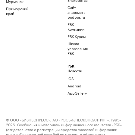
Мурманск
Сайт
Приморский
знакомств
край
podbor.ru
РБК
Компании
РБК Курсы
Школа
управления
РБК
РБК
Новости
iOS
Android
AppGallery
© ООО «БИЗНЕСПРЕСС», АО «РОСБИЗНЕСКОНСАЛТИНГ», 1995–
2026. Сообщения и материалы информационного агентства «РБК»
(свидетельство о регистрации средства массовой информации
выдано Федеральной службой по надзору в сфере связи,