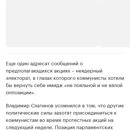
Еще один адресат сообщений о
РБК Компании
РБК Компании
предполагающихся акциях – неядерный
Делитесь новостями бизнеса на РБК
Крупнейшие 
электорат, в глазах которого коммунисты хотели
продавцы м
Управляйте страницей компании и развивайте личные
бренды спикеров бизнеса
бы вернуть себе имидж «не лояльной и не вялой
Ознакомьтесь с и
оппозиции».
Владимир Слатинов усомнился в том, что другие
политические силы захотят присоединиться к
коммунистам во время протестных акций на
следующей неделе. Позиция парламентских