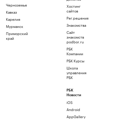
Черноземье
Хостинг
сайтов
Кавказ
Рег.решения
Карелия
Знакомства
Мурманск
Сайт
Приморский
знакомств
край
podbor.ru
РБК
Компании
РБК Курсы
Школа
управления
РБК
РБК
Новости
iOS
Android
AppGallery