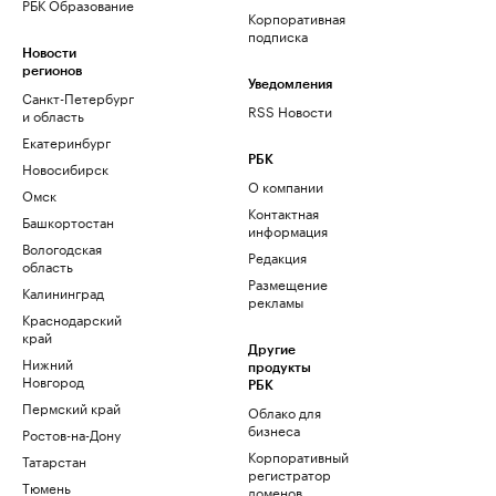
РБК Образование
Корпоративная
подписка
Новости
регионов
Уведомления
Санкт-Петербург
RSS Новости
и область
Екатеринбург
РБК
Новосибирск
О компании
Омск
Контактная
Башкортостан
информация
Вологодская
Редакция
область
Размещение
Калининград
рекламы
Краснодарский
край
Другие
Нижний
продукты
Новгород
РБК
Пермский край
Облако для
бизнеса
Ростов-на-Дону
Корпоративный
Татарстан
регистратор
Тюмень
доменов