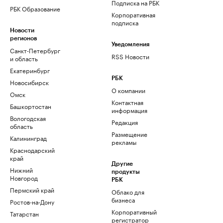
Подписка на РБК
РБК Образование
Корпоративная
подписка
Новости
регионов
Уведомления
Санкт-Петербург
RSS Новости
и область
Екатеринбург
РБК
Новосибирск
О компании
Омск
Контактная
Башкортостан
информация
Вологодская
Редакция
область
Размещение
Калининград
рекламы
Краснодарский
край
Другие
Нижний
продукты
Новгород
РБК
Пермский край
Облако для
бизнеса
Ростов-на-Дону
Корпоративный
Татарстан
регистратор