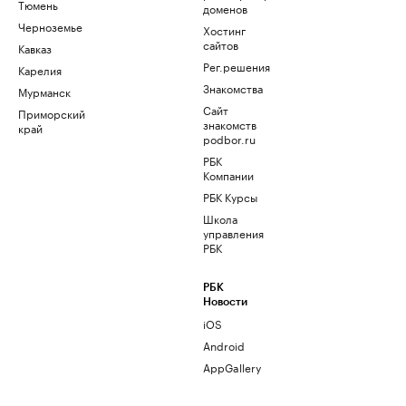
Тюмень
доменов
Черноземье
Хостинг
сайтов
Кавказ
Рег.решения
Карелия
Знакомства
Мурманск
Сайт
Приморский
знакомств
край
podbor.ru
РБК
Компании
РБК Курсы
Школа
управления
РБК
РБК
Новости
iOS
Android
AppGallery