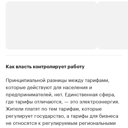
РБК Компании
РБК Компании
Как власть контролирует работу
Делитесь новостями бизнеса на РБК
Крупнейшие 
Принципиальной разницы между тарифами,
продавцы м
Управляйте страницей компании и развивайте личные
бренды спикеров бизнеса
которые действуют для населения и
Ознакомьтесь с и
предпринимателей, нет. Единственная сфера,
где тарифы отличаются, — это электроэнергия.
Жители платят по тем тарифам, которые
регулирует государство, а тарифы для бизнеса
не относятся к регулируемым региональными