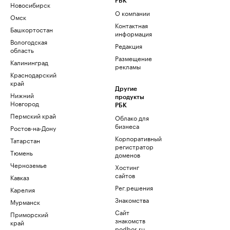
РБК
Новосибирск
О компании
Омск
Контактная
Башкортостан
информация
Вологодская
Редакция
область
Размещение
Калининград
рекламы
Краснодарский
край
Другие
Нижний
продукты
Новгород
РБК
Пермский край
Облако для
бизнеса
Ростов-на-Дону
Корпоративный
Татарстан
регистратор
Тюмень
доменов
Черноземье
Хостинг
сайтов
Кавказ
Рег.решения
Карелия
Знакомства
Мурманск
Сайт
Приморский
знакомств
край
podbor.ru