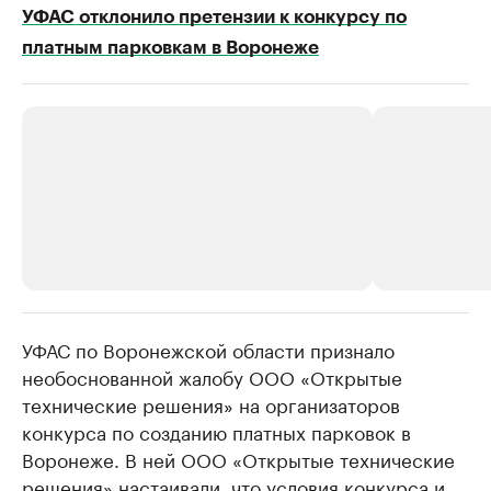
УФАС отклонило претензии к конкурсу по
платным парковкам в Воронеже
УФАС по Воронежской области признало
РБК Компании
РБК Компании
необоснованной жалобу ООО «Открытые
Делитесь новостями бизнеса на РБК
Крупнейшие 
технические решения» на организаторов
продавцы м
Управляйте страницей компании и развивайте личные
бренды спикеров бизнеса
конкурса по созданию платных парковок в
Ознакомьтесь с и
Воронеже. В ней ООО «Открытые технические
решения» настаивали, что условия конкурса и