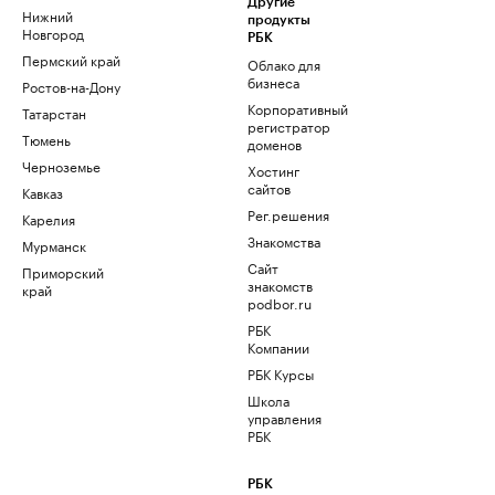
Другие
Нижний
продукты
Новгород
РБК
Пермский край
Облако для
бизнеса
Ростов-на-Дону
Корпоративный
Татарстан
регистратор
Тюмень
доменов
Черноземье
Хостинг
сайтов
Кавказ
Рег.решения
Карелия
Знакомства
Мурманск
Сайт
Приморский
знакомств
край
podbor.ru
РБК
Компании
РБК Курсы
Школа
управления
РБК
РБК