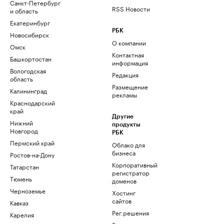
Санкт-Петербург
RSS Новости
и область
Екатеринбург
РБК
Новосибирск
О компании
Омск
Контактная
Башкортостан
информация
Вологодская
Редакция
область
Размещение
Калининград
рекламы
Краснодарский
край
Другие
Нижний
продукты
Новгород
РБК
Пермский край
Облако для
бизнеса
Ростов-на-Дону
Корпоративный
Татарстан
регистратор
Тюмень
доменов
Черноземье
Хостинг
сайтов
Кавказ
Рег.решения
Карелия