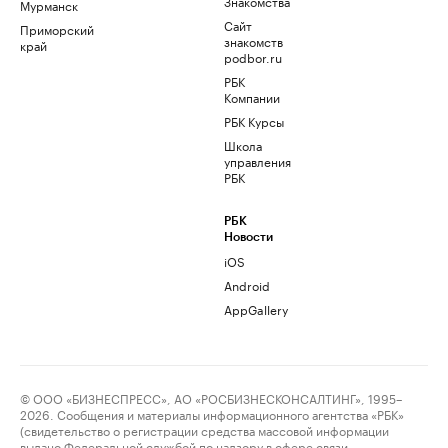
Знакомства
Мурманск
Сайт
Приморский
знакомств
край
podbor.ru
РБК
Компании
РБК Курсы
Школа
управления
РБК
РБК
Новости
iOS
Android
AppGallery
© ООО «БИЗНЕСПРЕСС», АО «РОСБИЗНЕСКОНСАЛТИНГ», 1995–
2026. Сообщения и материалы информационного агентства «РБК»
(свидетельство о регистрации средства массовой информации
выдано Федеральной службой по надзору в сфере связи,