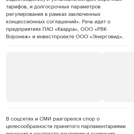
тарифов, и долгосрочных параметров
регулирования в рамках заключенных
концессионных соглашений». Речь идет о
предприятиях ПАО «Квадра», ООО «РВК-
Воронеж» и инвестпроекте ООО «Энерговид».
В соцсетях и СМИ разгорелся спор о
РБК Компании
РБК Компании
целесообразности принятого парламентариями
Делитесь новостями бизнеса на РБК
Крупнейшие 
решения в контексте пандемии и снижения
продавцы м
Управляйте страницей компании и развивайте личные