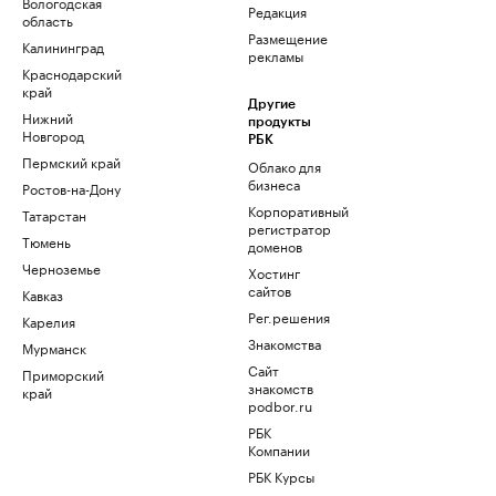
Вологодская
Редакция
область
Размещение
Калининград
рекламы
Краснодарский
край
Другие
Нижний
продукты
Новгород
РБК
Пермский край
Облако для
бизнеса
Ростов-на-Дону
Корпоративный
Татарстан
регистратор
Тюмень
доменов
Черноземье
Хостинг
сайтов
Кавказ
Рег.решения
Карелия
Знакомства
Мурманск
Сайт
Приморский
знакомств
край
podbor.ru
РБК
Компании
РБК Курсы