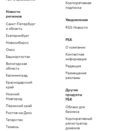
Корпоративная
подписка
Новости
регионов
Уведомления
Санкт-Петербург
RSS Новости
и область
Екатеринбург
РБК
Новосибирск
О компании
Омск
Контактная
Башкортостан
информация
Вологодская
Редакция
область
Размещение
Калининград
рекламы
Краснодарский
край
Другие
Нижний
продукты
Новгород
РБК
Пермский край
Облако для
бизнеса
Ростов-на-Дону
Корпоративный
Татарстан
регистратор
Тюмень
доменов