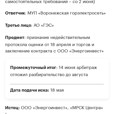
самостоятельных требований – со 2 июня)
Управляйте страницей компании и развивайте личные
бренды спикеров бизнеса
Посмотрите данные
: МУП «Воронежская горэлектросеть»
Ответчик
: АО «ГЭС»
Третье лицо
: признание недействительным
Предмет
протокола оценки от 18 апреля и торгов и
заключение контракта с ООО «Энергоинвест»
: 14 июня арбитраж
Промежуточный итог
отложил разбирательство до августа
18 мая
Дата подачи иска:
ООО «Энергоинвест», «МРСК Центра»
Истец: