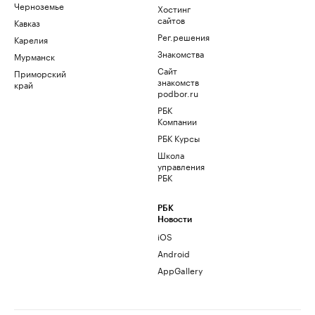
Черноземье
Хостинг
сайтов
Кавказ
Рег.решения
Карелия
Знакомства
Мурманск
Сайт
Приморский
знакомств
край
podbor.ru
РБК
Компании
РБК Курсы
Школа
управления
РБК
РБК
Новости
iOS
Android
AppGallery