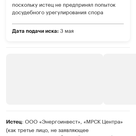
поскольку истец не предпринял попыток
досудебного урегулирования спора
3 мая
Дата подачи иска:
РБК Компании
: ООО «Энергоинвест», «МРСК Центра»
РБК Компании
Истец
(как третье лицо, не заявляющее
Делитесь новостями бизнеса на РБК
Крупнейшие
недвижимос