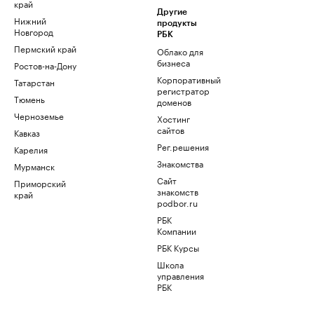
край
Другие
Нижний
продукты
Новгород
РБК
Пермский край
Облако для
бизнеса
Ростов-на-Дону
Корпоративный
Татарстан
регистратор
Тюмень
доменов
Черноземье
Хостинг
сайтов
Кавказ
Рег.решения
Карелия
Знакомства
Мурманск
Сайт
Приморский
знакомств
край
podbor.ru
РБК
Компании
РБК Курсы
Школа
управления
РБК