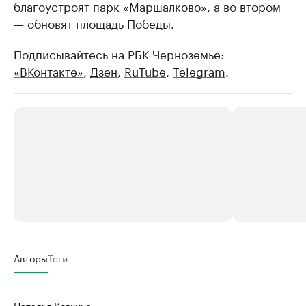
благоустроят парк «Маршалково», а во втором
— обновят площадь Победы.
Подписывайтесь на РБК Черноземье:
«ВКонтакте»
,
Дзен
,
RuTube
,
Telegram
.
РБК Компании
РБК Компании
Авторы
Теги
Делитесь новостями бизнеса на РБК
Крупнейшие
недвижимос
Управляйте страницей компании и развивайте личные
Наталья Ковкина
бренды спикеров бизнеса