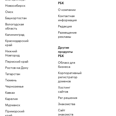
РБК
Новосибирск
О компании
Омск
Контактная
Башкортостан
информация
Вологодская
Редакция
область
Размещение
Калининград
рекламы
Краснодарский
край
Другие
Нижний
продукты
Новгород
РБК
Пермский край
Облако для
бизнеса
Ростов-на-Дону
Корпоративный
Татарстан
регистратор
Тюмень
доменов
Черноземье
Хостинг
сайтов
Кавказ
Рег.решения
Карелия
Знакомства
Мурманск
Сайт
Приморский
знакомств
край