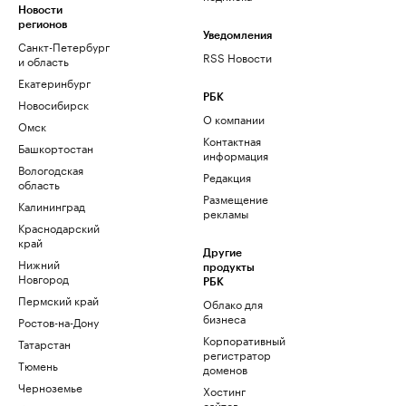
Новости
регионов
Уведомления
Санкт-Петербург
RSS Новости
и область
Екатеринбург
РБК
Новосибирск
О компании
Омск
Контактная
Башкортостан
информация
Вологодская
Редакция
область
Размещение
Калининград
рекламы
Краснодарский
край
Другие
Нижний
продукты
Новгород
РБК
Пермский край
Облако для
бизнеса
Ростов-на-Дону
Корпоративный
Татарстан
регистратор
Тюмень
доменов
Черноземье
Хостинг
сайтов