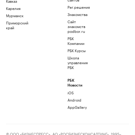
Кавказ
Рег.решения
Карелия
Знакомства
Мурманск
Сайт
Приморский
знакомств
край
podbor.ru
РБК
Компании
РБК Курсы
Школа
управления
РБК
РБК
Новости
iOS
Android
AppGallery
© ООО «БИЗНЕСПРЕСС», АО «РОСБИЗНЕСКОНСАЛТИНГ», 1995–