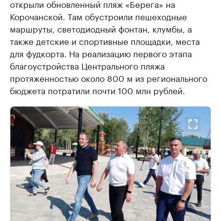
открыли обновленный пляж «Берега» на
Делитесь новостями бизнеса на РБК
Крупнейшие 
Корочанской. Там обустроили пешеходные
продавцы м
Управляйте страницей компании и развивайте личные
бренды спикеров бизнеса
маршруты, светодиодный фонтан, клумбы, а
Ознакомьтесь с и
также детские и спортивные площадки, места
для фудкорта. На реализацию первого этапа
благоустройства Центрального пляжа
протяженностью около 800 м из регионального
бюджета потратили почти 100 млн рублей.