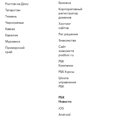
бизнеса
Ростов-на-Дону
Корпоративный
Татарстан
регистратор
Тюмень
доменов
Черноземье
Хостинг
сайтов
Кавказ
Рег.решения
Карелия
Знакомства
Мурманск
Сайт
Приморский
знакомств
край
podbor.ru
РБК
Компании
РБК Курсы
Школа
управления
РБК
РБК
Новости
iOS
Android