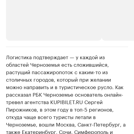
Логистика подтверждает — у каждой из
РБК Компании
РБК Компании
областей Черноземья есть сложившийся,
Делитесь новостями бизнеса на РБК
Крупнейшие
растущий пассажиропоток с каким-то из
недвижимос
Управляйте страницей компании и развивайте личные
бренды спикеров бизнеса
столичных городов, который при желании
Посмотрите данные
можно направить и в туристическое русло. Как
рассказал РБК Черноземье основатель онлайн-
тревел агентства KUPIBILET.RU Сергей
Пирожников, в этом году в топ-5 регионов,
откуда чаще всего туристы летали в
Черноземье, вошли Москва, Санкт-Петербург, а
также Екатеринбург, Сочи, Симферополь и