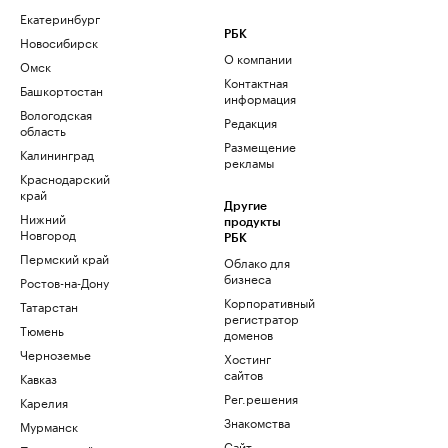
Екатеринбург
РБК
Новосибирск
О компании
Омск
Контактная
Башкортостан
информация
Вологодская
Редакция
область
Размещение
Калининград
рекламы
Краснодарский
край
Другие
Нижний
продукты
Новгород
РБК
Пермский край
Облако для
бизнеса
Ростов-на-Дону
Корпоративный
Татарстан
регистратор
Тюмень
доменов
Черноземье
Хостинг
сайтов
Кавказ
Рег.решения
Карелия
Знакомства
Мурманск
Сайт