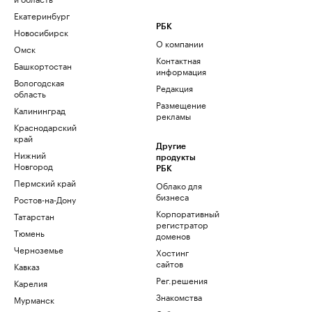
Екатеринбург
РБК
Новосибирск
О компании
Омск
Контактная
Башкортостан
информация
Вологодская
Редакция
область
Размещение
Калининград
рекламы
Краснодарский
край
Другие
Нижний
продукты
Новгород
РБК
Пермский край
Облако для
бизнеса
Ростов-на-Дону
Корпоративный
Татарстан
регистратор
Тюмень
доменов
Черноземье
Хостинг
сайтов
Кавказ
Рег.решения
Карелия
Знакомства
Мурманск