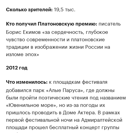
РБК Компании
19,5 тыс.
РБК Компании
Сколько зрителей:
Делитесь новостями бизнеса на РБК
Крупнейшие
писатель
недвижимос
Кто получил Платоновскую премию:
Управляйте страницей компании и развивайте личные
бренды спикеров бизнеса
Борис Екимов «за сердечность, глубокое
Посмотрите данные
чувство современности и платоновские
традиции в изображении жизни России на
изломе эпох»
2012 год
к площадкам фестиваля
Что изменилось:
добавился парк «Алые Паруса», где должны
были пройти поэтические чтения под названием
«Ювенильное море», но из-за погоды их
пришлось проводить в Доме Актера. В рамках
первой фестивальной ночи на Адмиралтейской
площади прошел бесплатный концерт группы