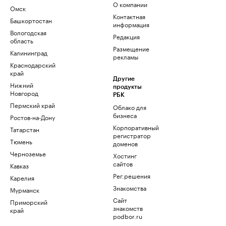
О компании
Омск
Контактная
Башкортостан
информация
Вологодская
Редакция
область
Размещение
Калининград
рекламы
Краснодарский
край
Другие
Нижний
продукты
Новгород
РБК
Пермский край
Облако для
бизнеса
Ростов-на-Дону
Корпоративный
Татарстан
регистратор
Тюмень
доменов
Черноземье
Хостинг
сайтов
Кавказ
Рег.решения
Карелия
Знакомства
Мурманск
Сайт
Приморский
знакомств
край
podbor.ru