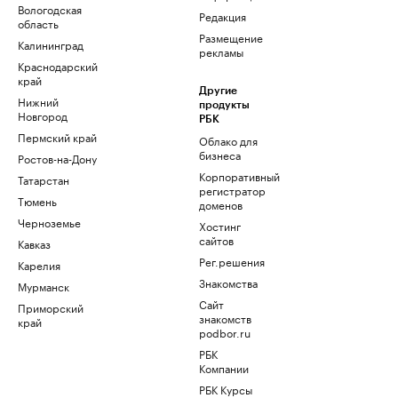
Вологодская
Редакция
область
Размещение
Калининград
рекламы
Краснодарский
край
Другие
Нижний
продукты
Новгород
РБК
Пермский край
Облако для
бизнеса
Ростов-на-Дону
Корпоративный
Татарстан
регистратор
Тюмень
доменов
Черноземье
Хостинг
сайтов
Кавказ
Рег.решения
Карелия
Знакомства
Мурманск
Сайт
Приморский
знакомств
край
podbor.ru
РБК
Компании
РБК Курсы