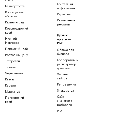
Контактная
Башкортостан
информация
Вологодская
Редакция
область
Размещение
Калининград
рекламы
Краснодарский
край
Другие
Нижний
продукты
Новгород
РБК
Пермский край
Облако для
бизнеса
Ростов-на-Дону
Корпоративный
Татарстан
регистратор
Тюмень
доменов
Черноземье
Хостинг
сайтов
Кавказ
Рег.решения
Карелия
Знакомства
Мурманск
Сайт
Приморский
знакомств
край
podbor.ru
РБК