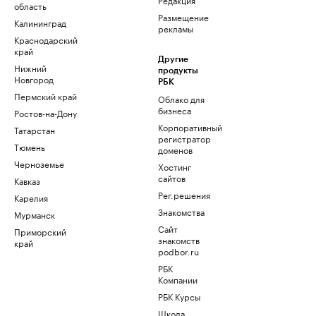
область
Размещение
Калининград
рекламы
Краснодарский
край
Другие
Нижний
продукты
Новгород
РБК
Пермский край
Облако для
бизнеса
Ростов-на-Дону
Корпоративный
Татарстан
регистратор
Тюмень
доменов
Черноземье
Хостинг
сайтов
Кавказ
Рег.решения
Карелия
Знакомства
Мурманск
Сайт
Приморский
знакомств
край
podbor.ru
РБК
Компании
РБК Курсы
Школа