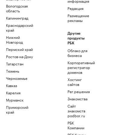
информация
Вологодская
Редакция
область
Размещение
Калининград
рекламы
Краснодарский
край
Другие
Нижний
продукты
Новгород
РБК
Пермский край
Облако для
бизнеса
Ростов-на-Дону
Корпоративный
Татарстан
регистратор
Тюмень
доменов
Черноземье
Хостинг
сайтов
Кавказ
Рег.решения
Карелия
Знакомства
Мурманск
Сайт
Приморский
знакомств
край
podbor.ru
РБК
Компании
РБК Курсы