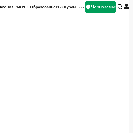
Черноземье
вления РБК
РБК Образование
РБК Курсы
рейтинги
Франшизы
Газета
ок наличной валюты