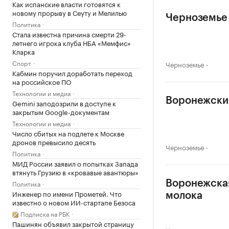
Как испанские власти готовятся к
новому прорыву в Сеуту и Мелилью
Черноземье 
Политика
Стала известна причина смерти 29-
летнего игрока клуба НБА «Мемфис»
Кларка
Спорт
Черноземье
Кабмин поручил доработать переход
на российское ПО
Технологии и медиа
Воронежский
Gemini заподозрили в доступе к
закрытым Google-документам
Технологии и медиа
Число сбитых на подлете к Москве
дронов превысило десять
Черноземье
Политика
МИД России заявил о попытках Запада
втянуть Грузию в «кровавые авантюры»
Политика
Воронежская
Инженер по имени Прометей. Что
молока
известно о новом ИИ-стартапе Безоса
Подписка на РБК
Пашинян объявил закрытой страницу