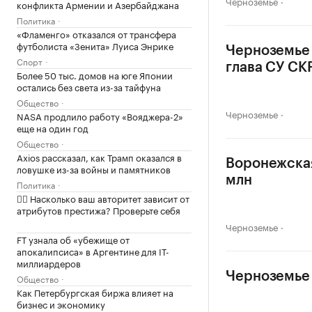
Черноземье
конфликта Армении и Азербайджана
Политика
«Фламенго» отказался от трансфера
футболиста «Зенита» Луиса Энрике
Черноземье 
Спорт
глава СУ СК
Более 50 тыс. домов на юге Японии
остались без света из-за тайфуна
Общество
Черноземье
NASA продлило работу «Вояджера-2»
еще на один год
Общество
Axios рассказал, как Трамп оказался в
Воронежская
ловушке из-за войны и памятников
млн
Политика
✍🏻 Насколько ваш авторитет зависит от
атрибутов престижа? Проверьте себя
Черноземье
FT узнала об «убежище от
апокалипсиса» в Аргентине для IT-
миллиардеров
Черноземье 
Общество
Как Петербургская биржа влияет на
бизнес и экономику