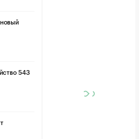
 новый
ойство 543
т