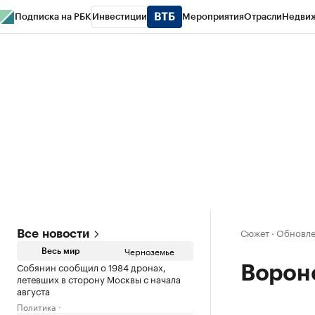
Подписка на РБК
Инвестиции
Мероприятия
Отрасли
Недви
РБК Life
Тренды
Визионеры
Национальные проекты
Город
Стиль
Кр
Спецпроекты СПб
Конференции СПб
Спецпроекты
Проверка конт
Сюжет
·
Обновле
Все новости
Черноземье
Весь мир
Собянин сообщил о 1984 дронах,
Ворон
летевших в сторону Москвы с начала
августа
Политика