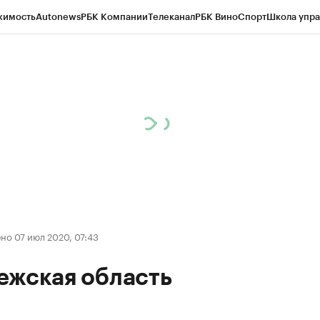
жимость
Autonews
РБК Компании
Телеканал
РБК Вино
Спорт
Школа упра
ипто
РБК Бизнес-среда
Дискуссионный клуб
Исследования
Кредитные 
рагентов
Политика
Экономика
Бизнес
Технологии и медиа
Финансы
Рын
но 07 июл 2020, 07:43
ежская область