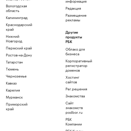
информация
Вологодская
Редакция
область
Размещение
Калининград
рекламы
Краснодарский
край
Другие
Нижний
продукты
Новгород
РБК
Пермский край
Облако для
бизнеса
Ростов-на-Дону
Корпоративный
Татарстан
регистратор
Тюмень
доменов
Черноземье
Хостинг
сайтов
Кавказ
Рег.решения
Карелия
Знакомства
Мурманск
Сайт
Приморский
знакомств
край
podbor.ru
РБК
Компании
РБК Курсы