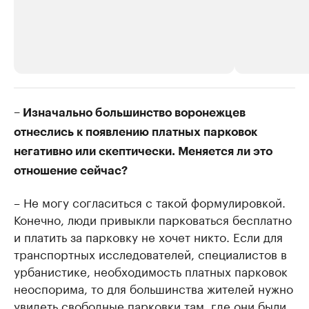
РБК Компании
РБК Компании
– Изначально большинство воронежцев
Делитесь новостями бизнеса на РБК
Крупнейшие 
отнеслись к появлению платных парковок
продавцы м
Управляйте страницей компании и развивайте личные
негативно или скептически. Меняется ли это
бренды спикеров бизнеса
Ознакомьтесь с и
отношение сейчас?
– Не могу согласиться с такой формулировкой.
Конечно, люди привыкли парковаться бесплатно
и платить за парковку не хочет никто. Если для
транспортных исследователей, специалистов в
урбанистике, необходимость платных парковок
неоспорима, то для большинства жителей нужно
увидеть свободные парковки там, где они были