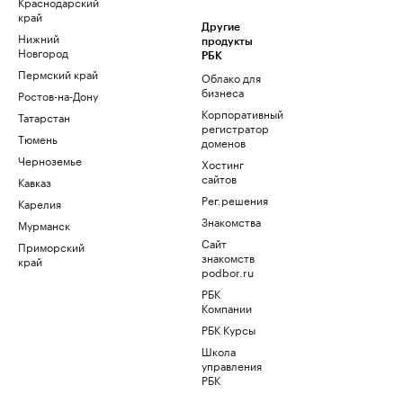
Краснодарский
край
Другие
Нижний
продукты
Новгород
РБК
Пермский край
Облако для
бизнеса
Ростов-на-Дону
Корпоративный
Татарстан
регистратор
Тюмень
доменов
Черноземье
Хостинг
сайтов
Кавказ
Рег.решения
Карелия
Знакомства
Мурманск
Сайт
Приморский
знакомств
край
podbor.ru
РБК
Компании
РБК Курсы
Школа
управления
РБК