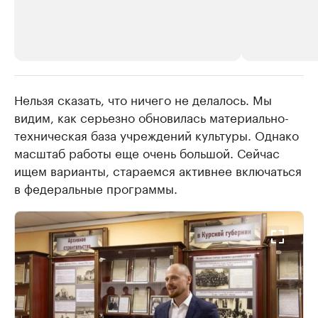
Нельзя сказать, что ничего не делалось. Мы
РБК Компании
РБК Компании
видим, как серьезно обновилась материально-
Делитесь новостями бизнеса на РБК
Крупнейшие 
техническая база учреждений культуры. Однако
продавцы м
Управляйте страницей компании и развивайте личные
бренды спикеров бизнеса
масштаб работы еще очень большой. Сейчас
Ознакомьтесь с и
ищем варианты, стараемся активнее включаться
в федеральные программы.