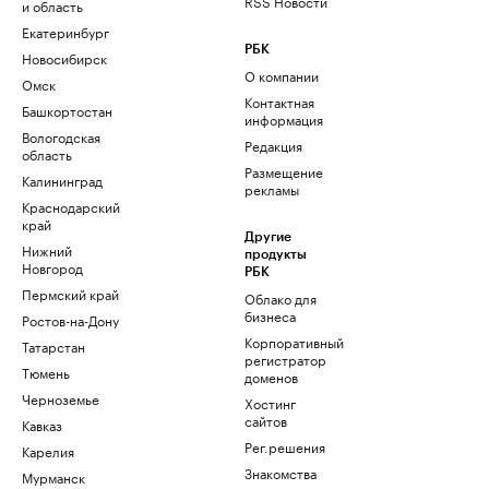
RSS Новости
и область
Екатеринбург
РБК
Новосибирск
О компании
Омск
Контактная
Башкортостан
информация
Вологодская
Редакция
область
Размещение
Калининград
рекламы
Краснодарский
край
Другие
Нижний
продукты
Новгород
РБК
Пермский край
Облако для
бизнеса
Ростов-на-Дону
Корпоративный
Татарстан
регистратор
Тюмень
доменов
Черноземье
Хостинг
сайтов
Кавказ
Рег.решения
Карелия
Знакомства
Мурманск