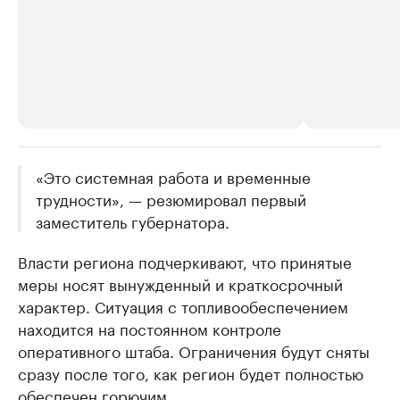
РБК Компании
«Это системная работа и временные
РБК Компании
трудности», — резюмировал первый
Делитесь новостями бизнеса на РБК
Крупнейшие 
заместитель губернатора.
продавцы м
Управляйте страницей компании и развивайте личные
бренды спикеров бизнеса
Ознакомьтесь с и
Власти региона подчеркивают, что принятые
меры носят вынужденный и краткосрочный
характер. Ситуация с топливообеспечением
находится на постоянном контроле
оперативного штаба. Ограничения будут сняты
сразу после того, как регион будет полностью
обеспечен горючим.