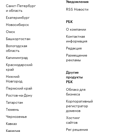
Уведомления
Санкт-Петербург
RSS Новости
и область
Екатеринбург
РБК
Новосибирск
О компании
Омск
Контактная
Башкортостан
информация
Вологодская
Редакция
область
Размещение
Калининград
рекламы
Краснодарский
край
Другие
Нижний
продукты
Новгород
РБК
Пермский край
Облако для
бизнеса
Ростов-на-Дону
Корпоративный
Татарстан
регистратор
Тюмень
доменов
Черноземье
Хостинг
сайтов
Кавказ
Рег.решения
Карелия