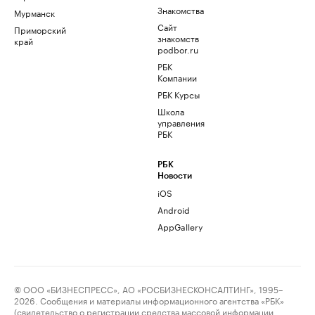
Знакомства
Мурманск
Сайт
Приморский
знакомств
край
podbor.ru
РБК
Компании
РБК Курсы
Школа
управления
РБК
РБК
Новости
iOS
Android
AppGallery
© ООО «БИЗНЕСПРЕСС», АО «РОСБИЗНЕСКОНСАЛТИНГ», 1995–
2026. Сообщения и материалы информационного агентства «РБК»
(свидетельство о регистрации средства массовой информации