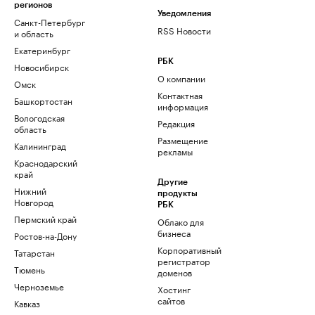
регионов
Уведомления
Санкт-Петербург
RSS Новости
и область
Екатеринбург
РБК
Новосибирск
О компании
Омск
Контактная
Башкортостан
информация
Вологодская
Редакция
область
Размещение
Калининград
рекламы
Краснодарский
край
Другие
Нижний
продукты
Новгород
РБК
Пермский край
Облако для
бизнеса
Ростов-на-Дону
Корпоративный
Татарстан
регистратор
Тюмень
доменов
Черноземье
Хостинг
сайтов
Кавказ