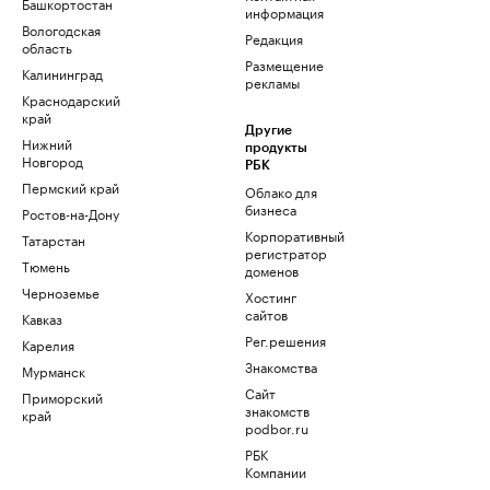
Башкортостан
информация
Вологодская
Редакция
область
Размещение
Калининград
рекламы
Краснодарский
край
Другие
Нижний
продукты
Новгород
РБК
Пермский край
Облако для
бизнеса
Ростов-на-Дону
Корпоративный
Татарстан
регистратор
Тюмень
доменов
Черноземье
Хостинг
сайтов
Кавказ
Рег.решения
Карелия
Знакомства
Мурманск
Сайт
Приморский
знакомств
край
podbor.ru
РБК
Компании