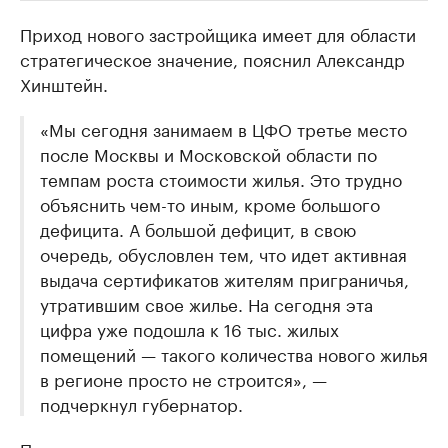
Приход нового застройщика имеет для области
РБК Компании
РБК Компании
стратегическое значение, пояснил Александр
Делитесь новостями бизнеса на РБК
Крупнейшие 
Хинштейн.
продавцы м
Управляйте страницей компании и развивайте личные
бренды спикеров бизнеса
Ознакомьтесь с и
«Мы сегодня занимаем в ЦФО третье место
после Москвы и Московской области по
темпам роста стоимости жилья. Это трудно
объяснить чем-то иным, кроме большого
дефицита. А большой дефицит, в свою
очередь, обусловлен тем, что идет активная
выдача сертификатов жителям приграничья,
утратившим свое жилье. На сегодня эта
цифра уже подошла к 16 тыс. жилых
помещений — такого количества нового жилья
в регионе просто не строится», —
подчеркнул губернатор.