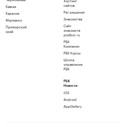
Хостинг
сайтов
Кавказ
Рег.решения
Карелия
Знакомства
Мурманск
Сайт
Приморский
знакомств
край
podbor.ru
РБК
Компании
РБК Курсы
Школа
управления
РБК
РБК
Новости
iOS
Android
AppGallery