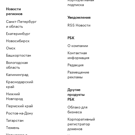
подписка
Новости
регионов
Уведомления
Санкт-Петербург
RSS Новости
и область
Екатеринбург
РБК
Новосибирск
О компании
Омск
Контактная
Башкортостан
информация
Вологодская
Редакция
область
Размещение
Калининград
рекламы
Краснодарский
край
Другие
Нижний
продукты
Новгород
РБК
Пермский край
Облако для
бизнеса
Ростов-на-Дону
Корпоративный
Татарстан
регистратор
Тюмень
доменов
Черноземье