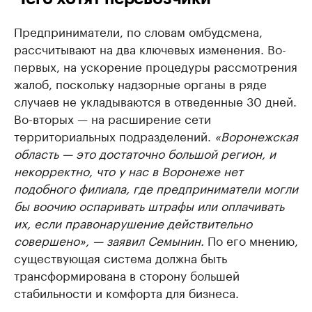
Делитесь новостями бизнеса на РБК
Крупнейшие 
Предприниматели, по словам омбудсмена,
продавцы м
Управляйте страницей компании и развивайте личные
бренды спикеров бизнеса
рассчитывают на два ключевых изменения. Во-
Ознакомьтесь с и
первых, на ускорение процедуры рассмотрения
жалоб, поскольку надзорные органы в ряде
случаев не укладываются в отведенные 30 дней.
Во-вторых — на расширение сети
территориальных подразделений.
«Воронежская
область — это достаточно большой регион, и
некорректно, что у нас в Воронеже нет
подобного филиала, где предприниматели могли
бы воочию оспаривать штрафы или оплачивать
их, если правонарушение действительно
совершено», — заявил Семынин.
По его мнению,
существующая система должна быть
трансформирована в сторону большей
стабильности и комфорта для бизнеса.