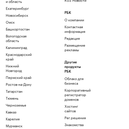
и область
Екатеринбург
РБК
Новосибирск
О компании
Омск
Контактная
Башкортостан
информация
Вологодская
Редакция
область
Размещение
Калининград
рекламы
Краснодарский
край
Другие
Нижний
продукты
Новгород
РБК
Пермский край
Облако для
бизнеса
Ростов-на-Дону
Корпоративный
Татарстан
регистратор
Тюмень
доменов
Черноземье
Хостинг
сайтов
Кавказ
Рег.решения
Карелия
Знакомства
Мурманск