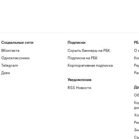
Социальные сети
Подписки
РБ
ВКонтакте
Скрыть баннеры на РБК
О 
Одноклассники
Подписка на РБК
Ко
Telegram
Корпоративная подписка
Ре
Дзен
Ра
Уведомления
RSS Новости
Др
Об
Ко
до
Хо
Ре
Зн
Са