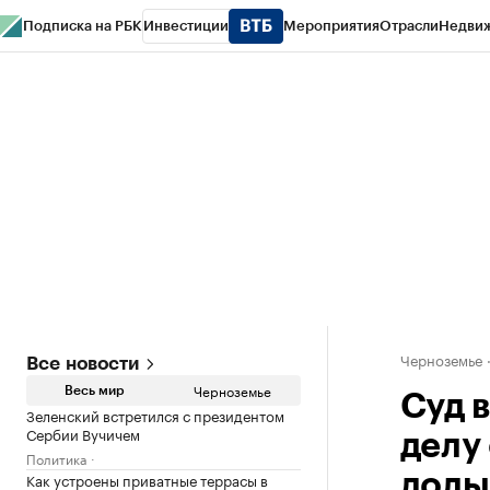
Подписка на РБК
Инвестиции
Мероприятия
Отрасли
Недви
РБК Life
Тренды
Визионеры
Национальные проекты
Город
Стиль
Кр
Спецпроекты СПб
Конференции СПб
Спецпроекты
Проверка конт
Черноземье
Все новости
Черноземье
Весь мир
Суд 
Зеленский встретился с президентом
Сербии Вучичем
делу
Политика
Как устроены приватные террасы в
доль