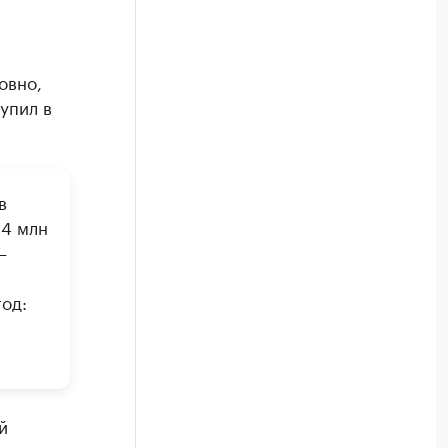
овно,
упил в
в
 4 млн
—
од:
й