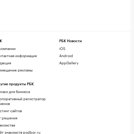
К
РБК Новости
компании
iOS
нтактная информация
Android
дакция
AppGallery
змещение рекламы
угие продукты РБК
лако для бизнеса
рпоративный регистратор
менов
стинг сайтов
г.решения
акомства
йт знакомств podbor.ru