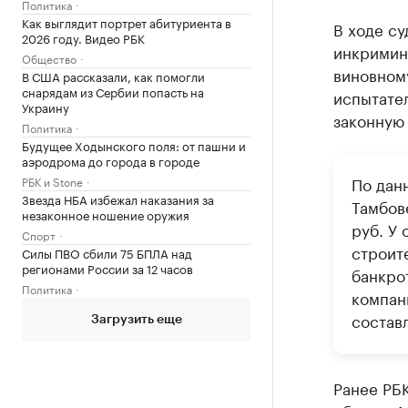
Политика
Как выглядит портрет абитуриента в
В ходе су
2026 году. Видео РБК
инкримин
Общество
виновному
В США рассказали, как помогли
снарядам из Сербии попасть на
испытател
Украину
законную 
Политика
Будущее Ходынского поля: от пашни и
аэродрома до города в городе
По дан
РБК и Stone
Звезда НБА избежал наказания за
Тамбове
незаконное ношение оружия
руб. У 
Спорт
строит
Силы ПВО сбили 75 БПЛА над
регионами России за 12 часов
банкро
Политика
компани
составл
Загрузить еще
Ранее РБ