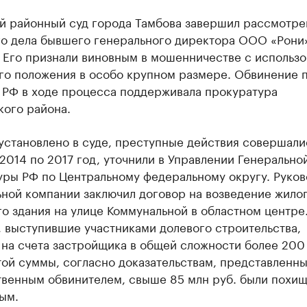
й районный суд города Тамбова завершил рассмотре
го дела бывшего генерального директора ООО «Рони
 Его признали виновным в мошенничестве с использ
о положения в особо крупном размере. Обвинение п
К РФ в ходе процесса поддерживала прокуратура
кого района.
установлено в суде, преступные действия совершали
2014 по 2017 год, уточнили в Управлении Генерально
уры РФ по Центральному федеральному округу. Руков
ьной компании заключил договор на возведение жило
о здания на улице Коммунальной в областном центре
 выступившие участниками долевого строительства,
 на счета застройщика в общей сложности более 200
той суммы, согласно доказательствам, представленн
твенным обвинителем, свыше 85 млн руб. были похи
ым.