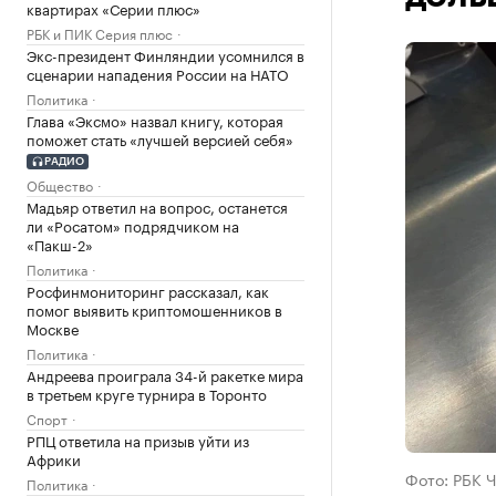
квартирах «Серии плюс»
РБК и ПИК Серия плюс
Экс-президент Финляндии усомнился в
сценарии нападения России на НАТО
Политика
Глава «Эксмо» назвал книгу, которая
поможет стать «лучшей версией себя»
РАДИО
Общество
Мадьяр ответил на вопрос, останется
ли «Росатом» подрядчиком на
«Пакш-2»
Политика
Росфинмониторинг рассказал, как
помог выявить криптомошенников в
Москве
Политика
Андреева проиграла 34-й ракетке мира
в третьем круге турнира в Торонто
Спорт
РПЦ ответила на призыв уйти из
Африки
Фото: РБК 
Политика