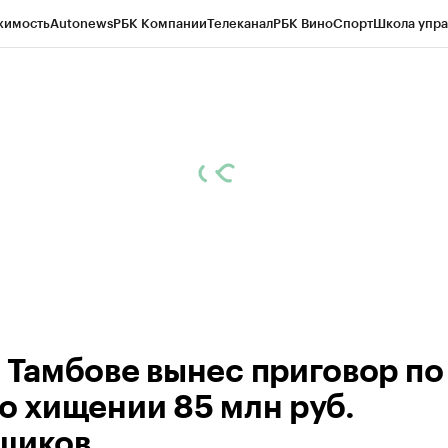
жимость
Autonews
РБК Компании
Телеканал
РБК Вино
Спорт
Школа упра
ипто
РБК Бизнес-среда
Дискуссионный клуб
Исследования
Кредитные 
рагентов
Политика
Экономика
Бизнес
Технологии и медиа
Финансы
Рын
в Тамбове вынес приговор по
 о хищении 85 млн руб.
щиков