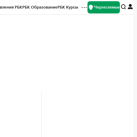
Черноземье
вления РБК
РБК Образование
РБК Курсы
рейтинги
Франшизы
Газета
ок наличной валюты