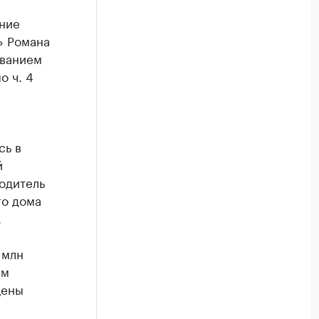
ние
» Романа
ованием
о ч. 4
сь в
й
одитель
го дома
.
 млн
ым
щены