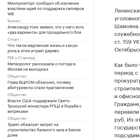
Минпромторг сообщил об изучении
властями идей по поддержке селлеров
Ленински
WB
уголовно
Бизнес
Шамояна.
Александр Усик заявил, что у него есть
«два варианта» для прощального боя
служебног
Спорт
ст. 159 У
Что такое медленная жизнь и какую
Октябрьс
роль в этом играет дерево
РБК и Старквуд
Метеоролог рассказала о погоде в
Как было 
Москве на выходных
период с 
Общество
прокурат
Глава ВЦИОМ объяснил, почему
строител
абитуриенты стали прагматичнее
Общество
и офисног
Власти США поддержали Свято-
Граждане,
Троицкий монастырь РПЦЗ в борьбе с
перевели
ветряками
Общество
руб. Из э
Трамп обжалует запрет на
государс
строительство бального зала в Белом
подсудим
доме