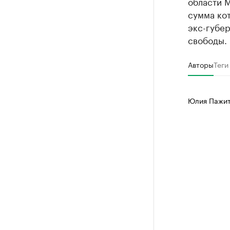
области М
сумма кот
экс-губер
свободы.
Авторы
Теги
Юлия Пажи