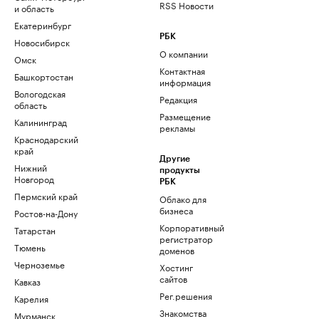
RSS Новости
и область
Екатеринбург
РБК
Новосибирск
О компании
Омск
Контактная
Башкортостан
информация
Вологодская
Редакция
область
Размещение
Калининград
рекламы
Краснодарский
край
Другие
Нижний
продукты
Новгород
РБК
Пермский край
Облако для
бизнеса
Ростов-на-Дону
Корпоративный
Татарстан
регистратор
Тюмень
доменов
Черноземье
Хостинг
сайтов
Кавказ
Рег.решения
Карелия
Знакомства
Мурманск