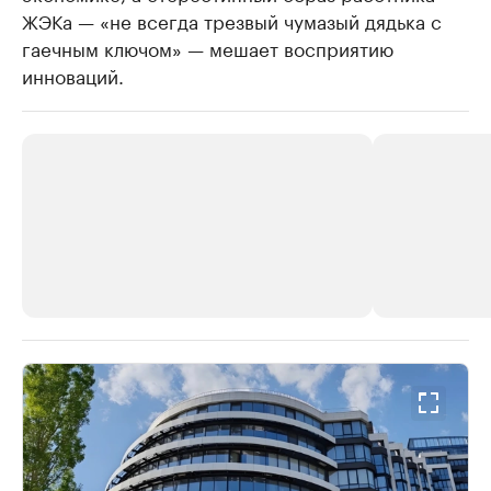
ЖЭКа — «не всегда трезвый чумазый дядька с
гаечным ключом» — мешает восприятию
инноваций.
РБК Компании
РБК Компании
Делитесь новостями бизнеса на РБК
Крупнейшие
недвижимос
Управляйте страницей компании и развивайте личные
бренды спикеров бизнеса
Посмотрите данные