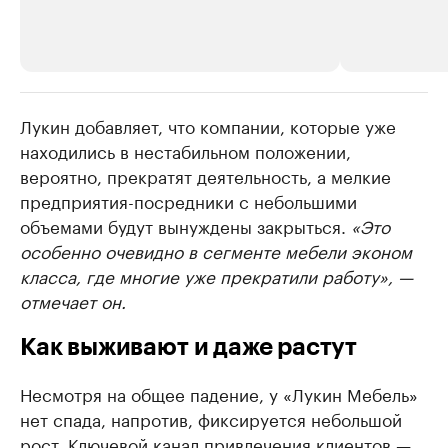
Лукин добавляет, что компании, которые уже
РБК Компании
РБК Компании
находились в нестабильном положении,
Делитесь новостями бизнеса на РБК
Крупнейшие 
вероятно, прекратят деятельность, а мелкие
продавцы м
Управляйте страницей компании и развивайте личные
бренды спикеров бизнеса
предприятия-посредники с небольшими
Ознакомьтесь с и
объемами будут вынуждены закрыться.
«Это
особенно очевидно в сегменте мебели эконом
класса, где многие уже прекратили работу», —
отмечает он.
Как выживают и даже растут
Несмотря на общее падение, у «Лукин Мебель»
нет спада, напротив, фиксируется небольшой
рост. Ключевой канал привлечения клиентов —