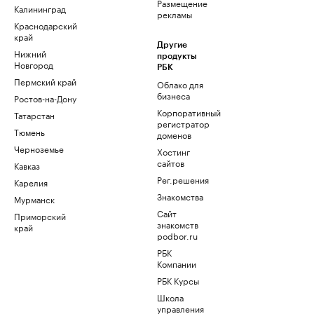
Размещение
Калининград
рекламы
Краснодарский
край
Другие
Нижний
продукты
Новгород
РБК
Пермский край
Облако для
бизнеса
Ростов-на-Дону
Корпоративный
Татарстан
регистратор
Тюмень
доменов
Черноземье
Хостинг
сайтов
Кавказ
Рег.решения
Карелия
Знакомства
Мурманск
Сайт
Приморский
знакомств
край
podbor.ru
РБК
Компании
РБК Курсы
Школа
управления