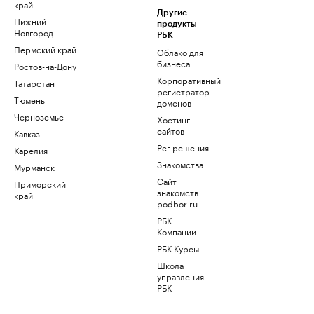
край
Другие
Нижний
продукты
Новгород
РБК
Пермский край
Облако для
бизнеса
Ростов-на-Дону
Корпоративный
Татарстан
регистратор
Тюмень
доменов
Черноземье
Хостинг
сайтов
Кавказ
Рег.решения
Карелия
Знакомства
Мурманск
Сайт
Приморский
знакомств
край
podbor.ru
РБК
Компании
РБК Курсы
Школа
управления
РБК