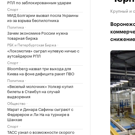
РПЛ по заблокированным ударам
Спорт
Крупный и 
МИД Болгарии вызвал посла Украины
из-за взрыва беспилотника
Воронежс
Политика
коммерче
Зачем экономике России нужна
товарная биржа
снижени
РБК и Петербургская Биржа
«Локомотив» сыграл нулевую ничью с
аутсайдером РПЛ
Спорт
Bloomberg назвал три выхода для
Киева на фоне дефицита ракет ПВО
Политика
«Веселый молочник» Уолкер купил
билеты в Стамбул на случай
выдворения
Общество
Марат и Динара Сафины сыграют с
Федерером и Ли На на турнире в
Шанхае
Спорт
ТАСС узнал о возможности скорого