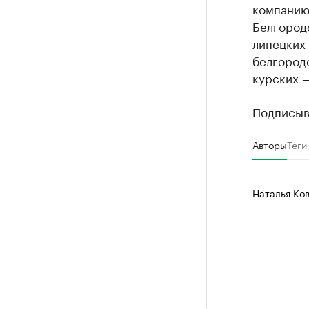
компанию 
Белгородс
липецких 
белгородс
курских —
Подписыв
Авторы
Теги
Наталья Ко