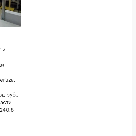
 и
ди
rtiza.
рд руб.,
ласти
240,8