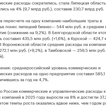
еские расходы сократились, стала Липецкая область:
лись на 4% (9,7 млрд руб.), составив 230,7 млрд руб.
в пересчете на одну компанию наибольшие траты в
ье понес липецкий бизнес— 544 млн руб. в среднем 
ие (снижение на 9,2%). В Белгородской области это
ь составил 435,5 млн руб. (+1,6%), в Курской — 424,7 
. В Воронежской области средние расходы на компан
272,1 млн руб. (+9,2%), в Тамбовской — 259,5 млн руб.
й).
нения: среднероссийский уровень коммерческих и
еских расходов на одно предприятие составил 585,1
личившись за год на 4,7%.
по России коммерческие и управленческие расходы 
 компаний в 2025 году выросли на 8% и достигли 37,
этом темпы роста оказались вдвое ниже, чем годом р