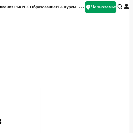
Черноземье
вления РБК
РБК Образование
РБК Курсы
рейтинги
Франшизы
Газета
ок наличной валюты
в