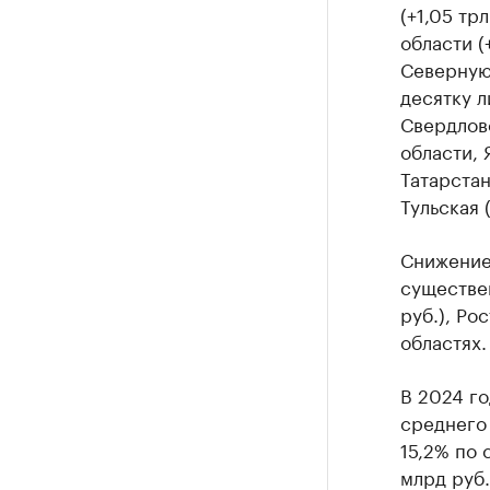
(+1,05 тр
области (
Северную
десятку л
Свердловс
области, 
Татарстан
Тульская 
Снижение 
существе
руб.), Ро
областях.
В 2024 г
среднего
15,2% по
млрд руб.