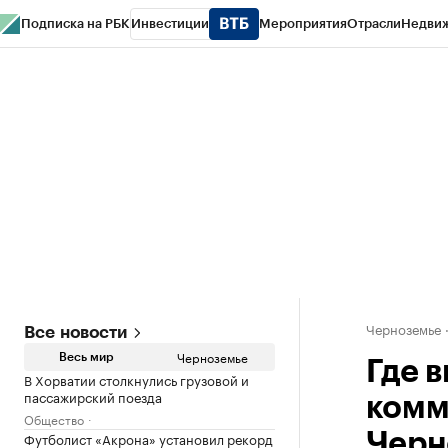
Подписка на РБК
Инвестиции
Мероприятия
Отрасли
Недви
РБК Life
Тренды
Визионеры
Национальные проекты
Город
Стиль
Кр
Спецпроекты СПб
Конференции СПб
Спецпроекты
Проверка конт
Черноземье
Все новости
Черноземье
Весь мир
Где 
В Хорватии столкнулись грузовой и
пассажирский поезда
комм
Общество
Футболист «Акрона» установил рекорд
Черн