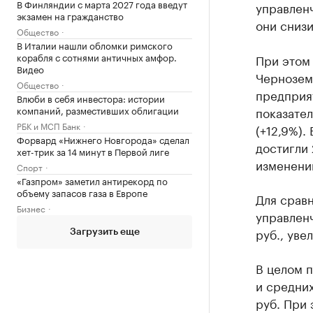
В Финляндии с марта 2027 года введут
управленч
экзамен на гражданство
они снизи
Общество
В Италии нашли обломки римского
корабля с сотнями античных амфор.
При этом 
Видео
Чернозем
Общество
предприят
Влюби в себя инвестора: истории
компаний, разместивших облигации
показател
РБК и МСП Банк
(+12,9%)
Форвард «Нижнего Новгорода» сделал
достигли 
хет-трик за 14 минут в Первой лиге
изменени
Спорт
«Газпром» заметил антирекорд по
объему запасов газа в Европе
Для срав
Бизнес
управленч
руб., уве
Загрузить еще
В целом 
и средних
руб. При 