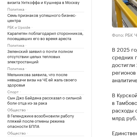
визита Уиткоффа и Кушнера в Москву
Политика
Семь признаков успешного бизнес-
центра
РБК и Upside
Карапетян поблагодарил сторонников,
Фото: РБК 
посещавших его во время ареста
Политика
В 2025 г
Зеленский заявил о почти полном
средних 
отсутствии целых тепловых
электростанций
достигли 
Политика
регионов
Мельникова заявила, что после
аналитиче
невыдачи визы на ЧЕ ей жаль своего
здоровья
Спорт
В Курской
Сын Джо Байдена рассказал о сильной
в Тамбовс
боли отца из-за рака
расходы 
Общество
В Геленджике возобновили работу
млрд руб.
пляжей после отмены режима
опасности БПЛА
Единстве
Общество