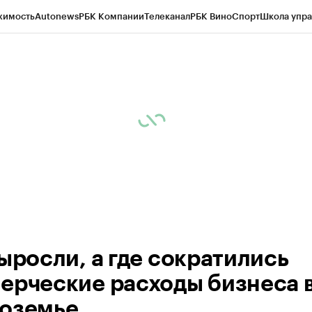
жимость
Autonews
РБК Компании
Телеканал
РБК Вино
Спорт
Школа упра
ипто
РБК Бизнес-среда
Дискуссионный клуб
Исследования
Кредитные 
рагентов
Политика
Экономика
Бизнес
Технологии и медиа
Финансы
Рын
выросли, а где сократились
ерческие расходы бизнеса 
оземье