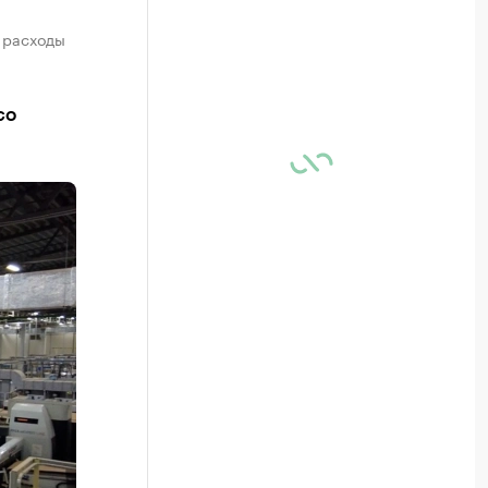
 расходы
со