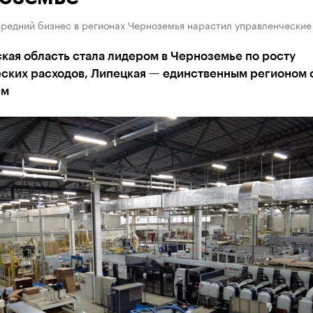
средний бизнес в регионах Черноземья нарастил управленческие
кая область стала лидером в Черноземье по росту
ских расходов, Липецкая — единственным регионом 
ем