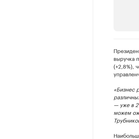
РБК Компан
Президент
Делитес
выручка 
(+2,8%), 
Управляйте с
управленч
«Бизнес 
различных
— уже в 2
можем ож
Трубнико
Наибольш