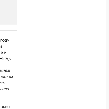
РБК Компании
 году
Крупнейшие производители и
и
ие и
Ознакомьтесь с информацией в каталоге
+8%).
анием
ческих
 мы
вала
оскве