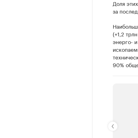
Доля этих
за послед
Наибольши
(+1,2 трл
энерго- и
ископаемы
техническ
90% обще