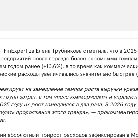
ии
 FinExpertiza Елена Трубникова отметила, что в 2025
ь новостями бизнеса на РБК
предприятий росла гораздо более скромными темпам
чем годом ранее (+16,6%), в то время как коммерческ
траницей компании и развивайте личные бренды спикеров бизнеса
еские расходы увеличивались значительно быстрее (
реагирует на замедление темпов роста выручки урез
 групп затрат, в том числе коммерческих и управлен
025 году их рост замедлился в два раза. В 2026 году
идать продолжения этого тренда», — прокомментиро
ва.
ий абсолютный прирост расходов зафиксирован в М