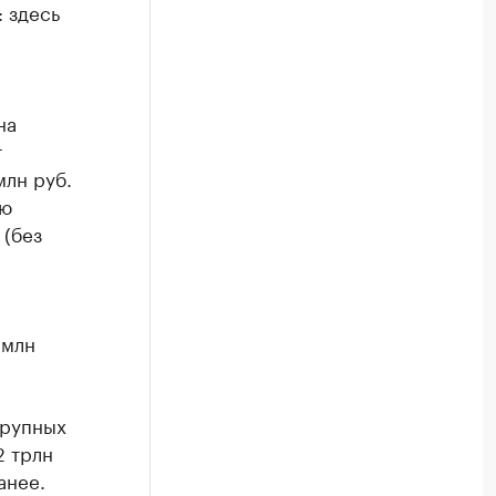
 здесь
на
т
млн руб.
ию
 (без
 млн
крупных
2 трлн
анее.