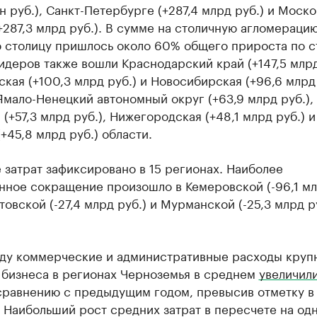
лн руб.), Санкт-Петербурге (+287,4 млрд руб.) и Моск
+287,3 млрд руб.). В сумме на столичную агломерацию
 столицу пришлось около 60% общего прироста по с
идеров также вошли Краснодарский край (+147,5 млрд
кая (+100,3 млрд руб.) и Новосибирская (+96,6 млрд 
Ямало-Ненецкий автономный округ (+63,9 млрд руб.),
 (+57,3 млрд руб.), Нижегородская (+48,1 млрд руб.) и
(+45,8 млрд руб.) области.
затрат зафиксировано в 15 регионах. Наиболее
нное сокращение произошло в Кемеровской (-96,1 м
стовской (-27,4 млрд руб.) и Мурманской (-25,3 млрд р
оду коммерческие и административные расходы круп
 бизнеса в регионах Черноземья в среднем
увеличил
 сравнению с предыдущим годом, превысив отметку в
 Наибольший рост средних затрат в пересчете на од