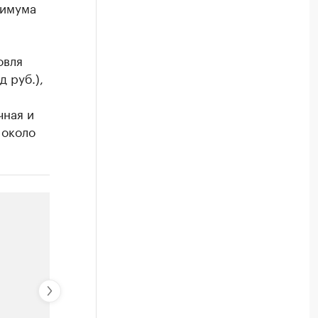
симума
овля
 руб.),
чная и
 около