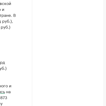
овской
 и
тране. В
 руб.),
руб.)
лрд
уб.)
ного и
ись
на
 873
ну