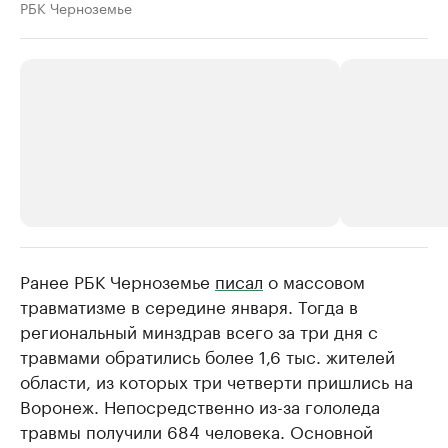
РБК Черноземье
Ранее РБК Черноземье
РБК Компании
писал
о массовом
РБК Компании
травматизме в середине января. Тогда в
Делитесь новостями бизнеса на РБК
Крупнейшие 
региональный минздрав всего за три дня с
продавцы м
Управляйте страницей компании и развивайте личные
бренды спикеров бизнеса
травмами обратились более 1,6 тыс. жителей
Ознакомьтесь с и
области, из которых три четверти пришлись на
Воронеж. Непосредственно из-за гололеда
травмы получили 684 человека. Основной