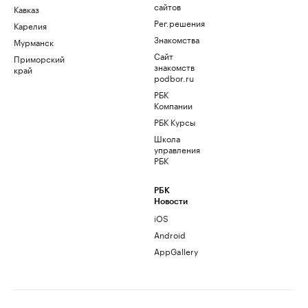
сайтов
Кавказ
Рег.решения
Карелия
Знакомства
Мурманск
Сайт
Приморский
знакомств
край
podbor.ru
РБК
Компании
РБК Курсы
Школа
управления
РБК
РБК
Новости
iOS
Android
AppGallery