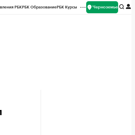
Черноземье
вления РБК
РБК Образование
РБК Курсы
рейтинги
Франшизы
Газета
ок наличной валюты
п