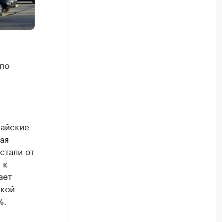
 по
тайские
ая
стали от
 к
ает
ской
%.