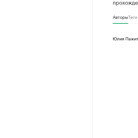
прохожде
Авторы
Теги
Юлия Пажи