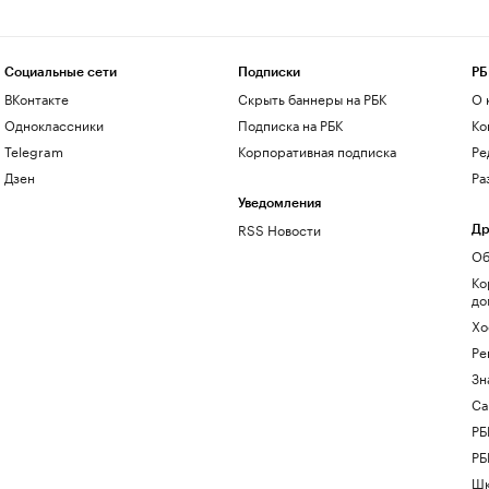
Социальные сети
Подписки
РБ
ВКонтакте
Скрыть баннеры на РБК
О 
Одноклассники
Подписка на РБК
Ко
Telegram
Корпоративная подписка
Ре
Дзен
Ра
Уведомления
RSS Новости
Др
Об
Ко
до
Хо
Ре
Зн
Са
РБ
РБ
Шк