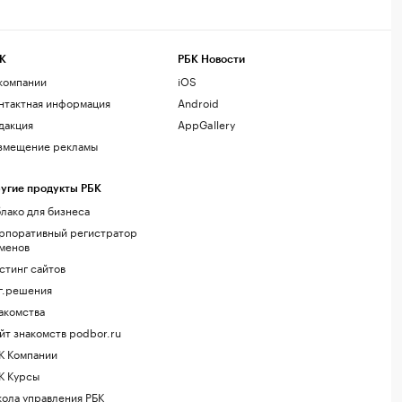
К
РБК Новости
компании
iOS
нтактная информация
Android
дакция
AppGallery
змещение рекламы
угие продукты РБК
лако для бизнеса
рпоративный регистратор
менов
стинг сайтов
г.решения
акомства
йт знакомств podbor.ru
К Компании
К Курсы
ола управления РБК