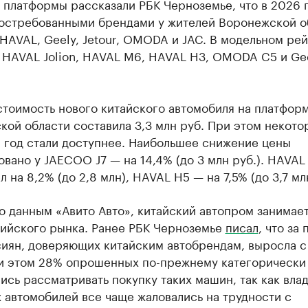
 платформы рассказали РБК Черноземье, что в 2026 
остребованными брендами у жителей Воронежской о
HAVAL, Geely, Jetour, OMODA и JAC. В модельном ре
 HAVAL Jolion, HAVAL M6, HAVAL H3, OMODA C5 и Ge
тоимость нового китайского автомобиля на платформ
ой области составила 3,3 млн руб. При этом некото
а год стали доступнее. Наибольшее снижение цены
вано у JAECOO J7 — на 14,4% (до 3 млн руб.). HAVAL
 на 8,2% (до 2,8 млн), HAVAL H5 — на 7,5% (до 3,7 мл
о данным «Авито Авто», китайский автопром занимает
ийского рынка. Ранее РБК Черноземье
писал
, что за 
иян, доверяющих китайским автобрендам, выросла с 
ри этом 28% опрошенных по-прежнему категорически
ись рассматривать покупку таких машин, так как вла
 автомобилей все чаще жаловались на трудности с