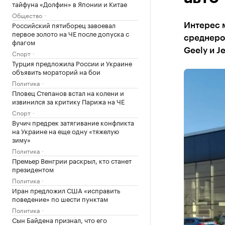
тайфуна «Долфин» в Японии и Китае
Общество
Российский пятиборец завоевал
Интерес 
первое золото на ЧЕ после допуска с
среднеро
флагом
Geely и J
Спорт
Турция предложила России и Украине
объявить мораторий на бои
Политика
Пловец Степанов встал на колени и
извинился за критику Парижа на ЧЕ
Спорт
Вучич предрек затягивание конфликта
на Украине на еще одну «тяжелую
зиму»
Политика
Премьер Венгрии раскрыл, кто станет
президентом
Политика
Иран предложил США «исправить
поведение» по шести пунктам
Политика
Сын Байдена признал, что его