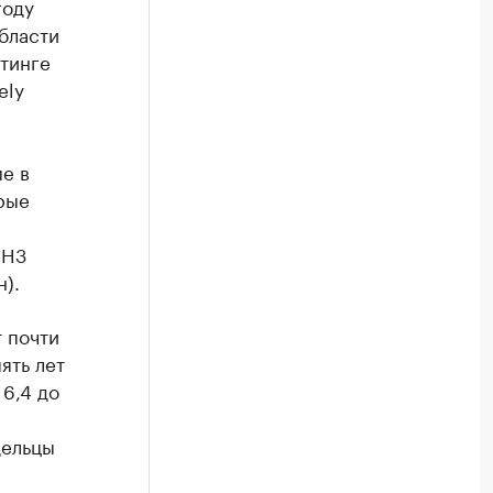
году
бласти
йтинге
ely
е в
рые
 H3
н).
 почти
пять лет
6,4 до
дельцы