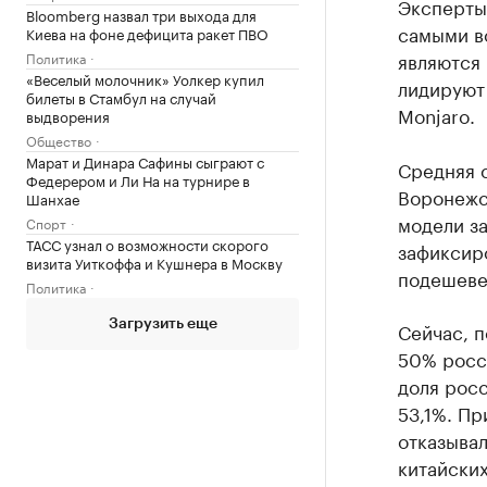
Эксперты
Bloomberg назвал три выхода для
самыми в
Киева на фоне дефицита ракет ПВО
являются 
Политика
«Веселый молочник» Уолкер купил
лидируют
билеты в Стамбул на случай
Monjaro.
выдворения
Общество
Марат и Динара Сафины сыграют с
Средняя с
Федерером и Ли На на турнире в
Воронежск
Шанхае
модели з
Спорт
ТАСС узнал о возможности скорого
зафиксиро
визита Уиткоффа и Кушнера в Москву
подешевел
Политика
Загрузить еще
Сейчас, п
50% росс
доля росс
53,1%. П
отказывал
китайских