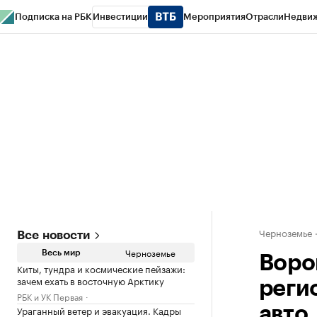
Подписка на РБК
Инвестиции
Мероприятия
Отрасли
Недви
РБК Life
Тренды
Визионеры
Национальные проекты
Город
Стиль
Кр
Спецпроекты СПб
Конференции СПб
Спецпроекты
Проверка конт
Черноземье
Все новости
Черноземье
Весь мир
Воро
Киты, тундра и космические пейзажи:
зачем ехать в восточную Арктику
реги
РБК и УК Первая
Ураганный ветер и эвакуация. Кадры
авто