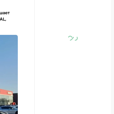
ышает
AL,