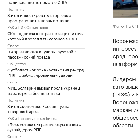
помилование не помогло США
Политика
Зачем инвестировать в торговые
пространства на первых этажах
Фото: РБК 
РБК и ПИК Серия плюс
СКА подписал контракт с защитником,
который провел пять сезонов в НХЛ
Воронежск
Спорт
интересу
В Хорватии столкнулись грузовой и
среднеро
пассажирский поезда
платформ
Общество
Футболист «Акрона» установил рекорд
РПЛ по заблокированным ударам
Лидером р
Спорт
авто выше
МИД Болгарии вызвал посла Украины
из-за взрыва беспилотника
(+43%) и 
Политика
Воронежа
Зачем экономике России нужна
маркам из
товарная биржа
общеросс
РБК и Петербургская Биржа
области —
«Локомотив» сыграл нулевую ничью с
аутсайдером РПЛ
Спорт