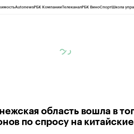
жимость
Autonews
РБК Компании
Телеканал
РБК Вино
Спорт
Школа упра
ипто
РБК Бизнес-среда
Дискуссионный клуб
Исследования
Кредитные 
рагентов
Политика
Экономика
Бизнес
Технологии и медиа
Финансы
Рын
нежская область вошла в то
онов по спросу на китайские