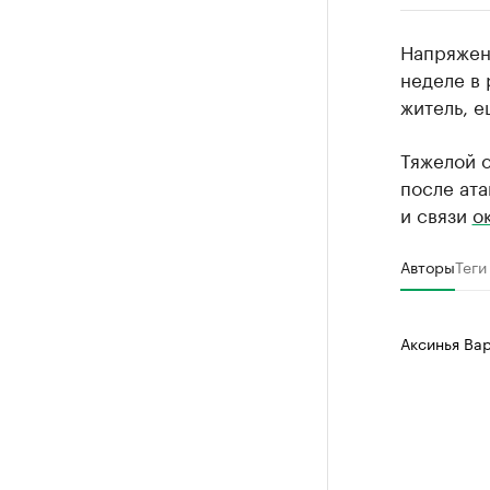
РБК Компан
Напряженн
Делитес
неделе в 
житель, е
Управляйте с
Тяжелой о
после ата
и связи
о
Авторы
Теги
Аксинья Ва