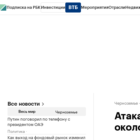
Подписка на РБК
Инвестиции
Мероприятия
Отрасли
Недви
РБК Life
Тренды
Визионеры
Национальные проекты
Город
Стиль
Кр
Спецпроекты СПб
Конференции СПб
Спецпроекты
Проверка конт
Черноземье
Все новости
Черноземье
Весь мир
Атака
Путин поговорил по телефону с
президентом ОАЭ
около
Политика
Как выход на фондовый рынок изменил