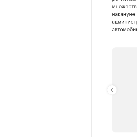
множестве
накануне
администр
автомобил