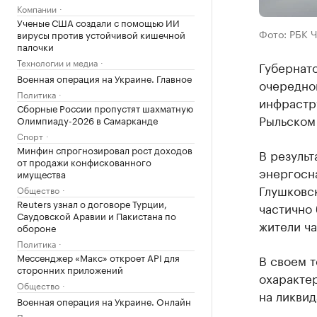
Компании
Ученые США создали с помощью ИИ
Фото: РБК 
вирусы против устойчивой кишечной
палочки
Технологии и медиа
Губернат
Военная операция на Украине. Главное
очередно
Политика
инфрастру
Сборные России пропустят шахматную
Рыльском
Олимпиаду-2026 в Самарканде
Спорт
Минфин спрогнозировал рост доходов
В результ
от продажи конфискованного
энергосн
имущества
Глушковс
Общество
Reuters узнал о договоре Турции,
частично 
Саудовской Аравии и Пакистана по
жители ча
обороне
Политика
Мессенджер «Макс» откроет API для
В своем 
сторонних приложений
охарактер
Общество
на ликви
Военная операция на Украине. Онлайн
Политика