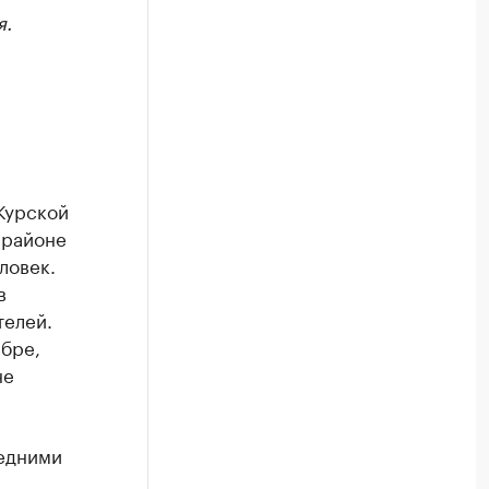
я.
Курской
 районе
ловек.
в
телей.
бре,
не
седними