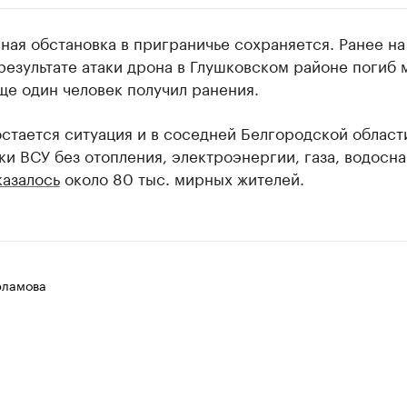
ии
ая обстановка в приграничье сохраняется. Ранее на
ь новостями бизнеса на РБК
результате атаки дрона в Глушковском районе погиб
ще один человек получил ранения.
траницей компании и развивайте личные бренды спикеров бизнеса
стается ситуация и в соседней Белгородской области
ки ВСУ без отопления, электроэнергии, газа, водосн
казалось
около 80 тыс. мирных жителей.
рламова