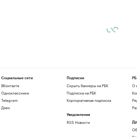
Социальные сети
Подписки
РБ
ВКонтакте
Скрыть баннеры на РБК
О 
Одноклассники
Подписка на РБК
Ко
Telegram
Корпоративная подписка
Ре
Дзен
Ра
Уведомления
RSS Новости
Др
Об
Ко