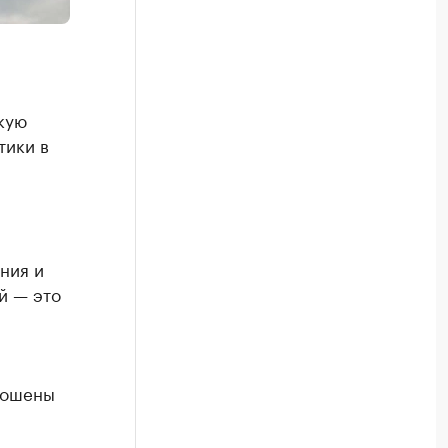
кую
тики в
ния и
й — это
брошены