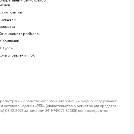
менов
стинг сайтов
г.решения
акомства
йт знакомств podbor.ru
К Компании
К Курсы
ола управления РБК
регистрации средства массовой информации выдано Федеральной
и сетевого издания «РБК» (свидетельство о регистрации средства
ор) 03.12.2021 за номером ЭЛ №ФС77-82385) сопровождаются