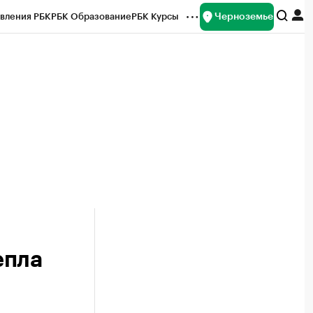
Черноземье
вления РБК
РБК Образование
РБК Курсы
рейтинги
Франшизы
Газета
ок наличной валюты
епла