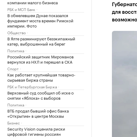
компании малого бизнеса
Губернато
РБК и МСП Банк
для восст
В обмелевшем Дунае показался
фундамент моста времен Римской
возможн
империи. Фото
Общество
В Ялте разминируют безэкипажный
катер, выброшенный на берег
Политика
Российский защитник Мироманов
вернулся из НХЛ и перешел в СКА
Спорт
Как работает крупнейшая товарно-
сырьевая биржа страны
РБК и Петербургская Биржа
Верховный суд сообщил об иске о
снятии «Яблока» с выборов
Политика
ВТБ продал бывший офис банка
«Открытие» в центре Москвы
Бизнес
Security Vision оценила риски
цифровой гигиены россиян