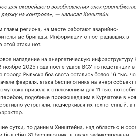
все для скорейшего возобновления электроснабжени
 держу на контроле», — написал Хинштейн.
 главы региона, на месте работают аварийно-
вительные бригады. Информации о пострадавших в
е этой атаки нет.
ервое нападение на энергетическую инфраструктуру 
В ноябре 2025 года после удара ВСУ по подстанции в
 города Рыльска без света остались более 16 тыс. че
начале февраля, атака беспилотника на энергообъект 
омутовка привела к отключениям для 11 тыс. потреби
 перебои, подобные произошедшим в Курчатове в ноя
еративно устраняли, подчеркивая их техногенный, а 
характер.
шие сутки, по данным Хинштейна, над областью и со
 был сбит 31 беспилотник, а также зафиксированы