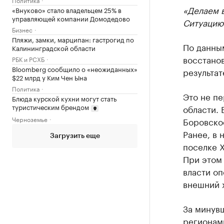
«Делаем 
«Внуково» стало владельцем 25% в
управляющей компании Домодедово
Ситуацию
Бизнес
Пляжи, замки, марципан: гастрогид по
По данным
Калининградской области
восстано
РБК и РСХБ
Bloomberg сообщило о «неожиданных»
результат
$22 млрд у Ким Чен Ына
Политика
Это не п
Блюда курской кухни могут стать
туристическим брендом
области. 
Черноземье
Боровское
Ранее, в 
Загрузить еще
поселке Х
При этом
власти оп
внешний 
За минув
регионами