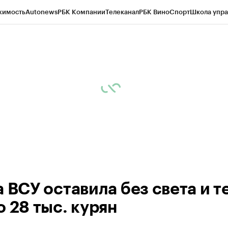
жимость
Autonews
РБК Компании
Телеканал
РБК Вино
Спорт
Школа упра
ипто
РБК Бизнес-среда
Дискуссионный клуб
Исследования
Кредитные 
рагентов
Политика
Экономика
Бизнес
Технологии и медиа
Финансы
Рын
 ВСУ оставила без света и т
 28 тыс. курян