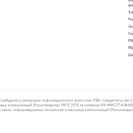
до
Хо
Ре
Зн
Са
РБ
РБ
Шк
ения и материалы информационного агентства «РБК» (свидетельство о 
овых коммуникаций (Роскомнадзор) 09.12.2015 за номером ИА №ФС77-63848) 
 связи, информационных технологий и массовых коммуникаций (Роскомнадз