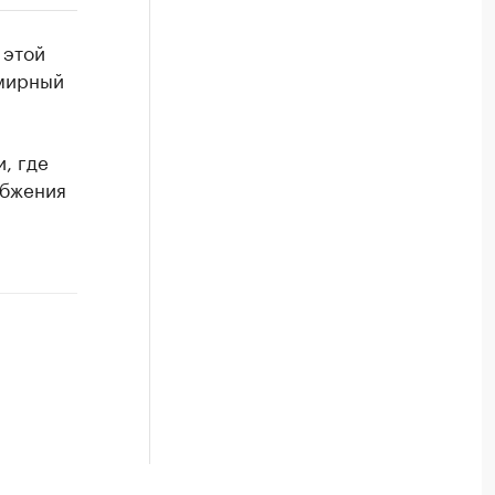
РБК Компании
 этой
Крупнейшие производители и
 мирный
Ознакомьтесь с информацией в каталоге
, где
абжения