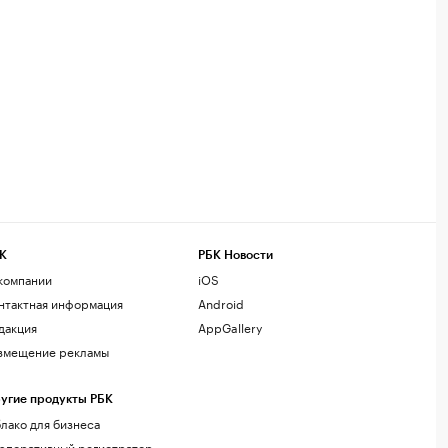
К
РБК Новости
компании
iOS
нтактная информация
Android
дакция
AppGallery
змещение рекламы
угие продукты РБК
лако для бизнеса
рпоративный регистратор