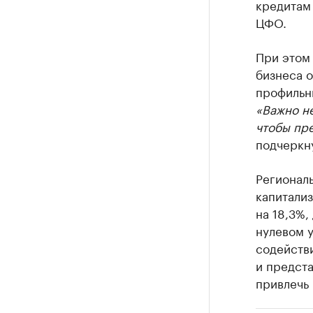
кредитам 
ЦФО.
При этом
бизнеса 
профильн
«Важно не
чтобы пре
подчеркну
Региональ
капитали
на 18,3%,
нулевом 
содействи
и предста
привлечь 