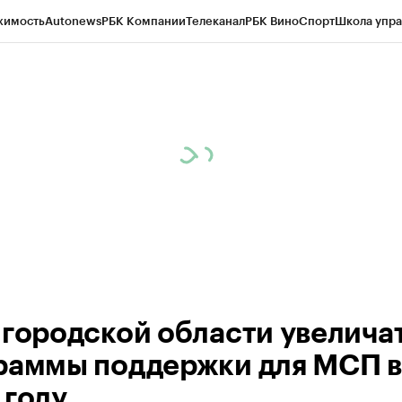
жимость
Autonews
РБК Компании
Телеканал
РБК Вино
Спорт
Школа упра
ипто
РБК Бизнес-среда
Дискуссионный клуб
Исследования
Кредитные 
рагентов
Политика
Экономика
Бизнес
Технологии и медиа
Финансы
Рын
лгородской области увелича
раммы поддержки для МСП в
 году