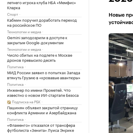
летнего игрока клуба НБА «Мемфис»
Кларка
Спорт
Новые пр
Кабмин поручил доработать переход
устойчиво
на российское ПО
Технологии и медиа
Gemini заподозрили в доступе к
закрытым Google-документам
Технологии и медиа
Число сбитых на подлете к Москве
дронов превысило десять
Политика
МИД России заявил о попытках Запада
втянуть Грузию в «кровавые авантюры»
Политика
Инженер по имени Прометей. Что
известно о новом ИИ-стартапе Безоса
Подписка на РБК
Пашинян объявил закрытой страницу
конфликта Армении и Азербайджана
Политика
«Фламенго» отказался от трансфера
футболиста «Зенита» Луиса Энрике