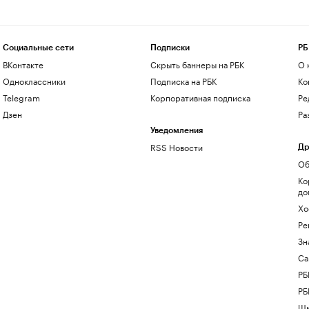
Социальные сети
Подписки
РБ
ВКонтакте
Скрыть баннеры на РБК
О 
Одноклассники
Подписка на РБК
Ко
Telegram
Корпоративная подписка
Ре
Дзен
Ра
Уведомления
RSS Новости
Др
Об
Ко
до
Хо
Ре
Зн
Са
РБ
РБ
Шк