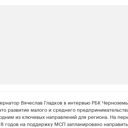
ии
ернатор Вячеслав Гладков в интервью РБК Черноземь
ь новостями бизнеса на РБК
 что развитие малого и среднего предпринимательств
одним из ключевых направлений для региона. На пер
траницей компании и развивайте личные бренды спикеров бизнеса
8 годов на поддержку МСП запланировано направить