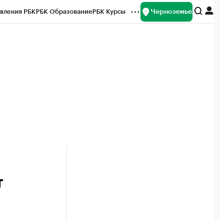
Черноземье
вления РБК
РБК Образование
РБК Курсы
рейтинги
Франшизы
Газета
ок наличной валюты
т