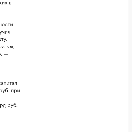
ких в
ности
учил
ту.
ь так,
»
, —
капитал
руб. при
рд руб.