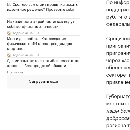
По инфор
✍🏻 Сколько вам стоит привычка искать
поддержки
идеальное решение? Проверьте себя
руб., что
Из крайности в крайности: как ведут
федераль
себя конфликтные личности
Подписка на РБК
Среди кл
Мозги для робота. Как создание
физического ИИ стало трендом для
приграни
стартапов
пригранич
Подписка на РБК
через «з
Два мирных жителя погибли после атак
дронов в Белгородской области
обеспечен
Политика
секторе 
привлечен
Загрузить еще
Губернат
местных 
наши бел
добросов
региона т