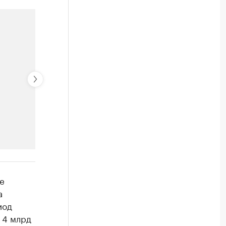
РБК Компании
е
Крупнейшие производители и
а
иод
Ознакомьтесь с информацией в каталоге
 4 млрд