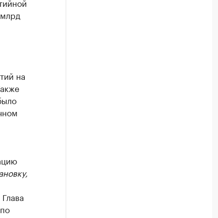
тийной
 млрд
тий на
Также
было
чном
ацию
ановку,
. Глава
 по