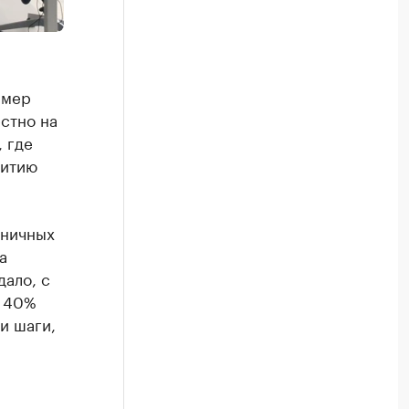
 мер
стно на
 где
витию
аничных
а
ало, с
а 40%
и шаги,