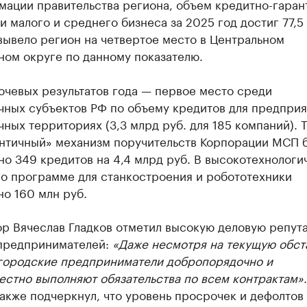
мации правительства региона, объем кредитно-гаран
 малого и среднего бизнеса за 2025 год достиг 77,5
 вывело регион на четвертое место в Центральном
ном округе по данному показателю.
ючевых результатов года — первое место среди
чных субъектов РФ по объему кредитов для предприя
ных территориях (3,3 млрд руб. для 185 компаний). 
онтичный» механизм поручительств Корпорации МСП 
о 349 кредитов на 4,4 млрд руб. В высокотехнологи
по программе для станкостроения и робототехники
о 160 млн руб.
ор Вячеслав Гладков отметил высокую деловую репут
предпринимателей:
«Даже несмотря на текущую обст
городские предприниматели добропорядочно и
естно выполняют обязательства по всем контрактам»
акже подчеркнул, что уровень просрочек и дефолтов