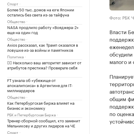
Спорт
Более 50 тыс. домов на юге Японии
остались без света из-за тайфуна
Фото: РБК 
Общество
NASA продлило работу «Вояджера-2»
Власти Б
еще на один год
поддержки
Общество
Axios рассказал, как Трамп оказался в
еженедел
ловушке из-за войны и памятников
обсудили
Политика
малого и
✍🏻 Насколько ваш авторитет зависит от
атрибутов престижа? Проверьте себя
Планируе
FT узнала об «убежище от
территори
апокалипсиса» в Аргентине для IT-
миллиардеров
автотранс
Общество
общим фи
Как Петербургская биржа влияет на
поддержк
бизнес и экономику
по оценк
РБК и Петербургская Биржа
устойчиво
Тренер сборной сообщил, кто заменит
Мельникову и других лидеров на ЧЕ
Спорт