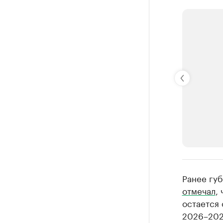
РБК Компан
Ранее губ
Делитес
отмечал
,
остается 
Управляйте с
2026–202