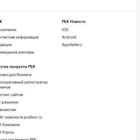
К
РБК Новости
компании
iOS
нтактная информация
Android
дакция
AppGallery
змещение рекламы
угие продукты РБК
лако для бизнеса
рпоративный регистратор
менов
стинг сайтов
г.решения
акомства
йт знакомств podbor.ru
К Компании
К Курсы
ола управления РБК