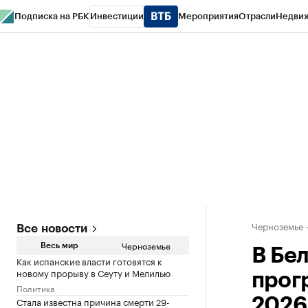
Подписка на РБК
Инвестиции
Мероприятия
Отрасли
Недви
РБК Life
Тренды
Визионеры
Национальные проекты
Город
Стиль
Кр
Спецпроекты СПб
Конференции СПб
Спецпроекты
Проверка конт
Черноземье
Все новости
Черноземье
Весь мир
В Бе
Как испанские власти готовятся к
новому прорыву в Сеуту и Мелилью
прог
Политика
Стала известна причина смерти 29-
2026