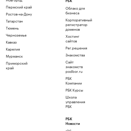
РБК
Пермский край
Облако для
бизнеса
Ростов-на-Дону
Корпоративный
Татарстан
регистратор
Тюмень
доменов
Черноземье
Хостинг
сайтов
Кавказ
Рег.решения
Карелия
Знакомства
Мурманск
Сайт
Приморский
знакомств
край
podbor.ru
РБК
Компании
РБК Курсы
Школа
управления
РБК
РБК
Новости
iOS