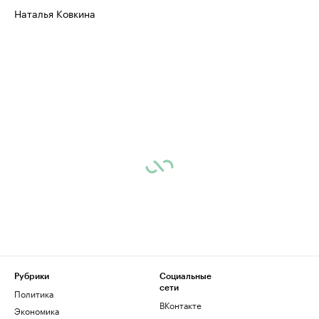
Управляйте страницей компании и развивайте личные
Наталья Ковкина
бренды спикеров бизнеса
Ознакомьтесь с и
Рубрики
Социальные
сети
Политика
ВКонтакте
Экономика