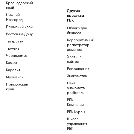
Краснодарский
край
Другие
Нижний
продукты
Новгород
РБК
Пермский край
Облако для
бизнеса
Ростов-на-Дону
Корпоративный
Татарстан
регистратор
Тюмень
доменов
Черноземье
Хостинг
сайтов
Кавказ
Рег.решения
Карелия
Знакомства
Мурманск
Сайт
Приморский
знакомств
край
podbor.ru
РБК
Компании
РБК Курсы
Школа
управления
РБК