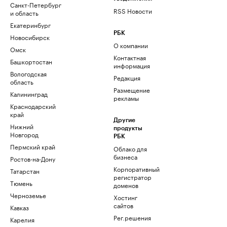
Санкт-Петербург
RSS Новости
и область
Екатеринбург
РБК
Новосибирск
О компании
Омск
Контактная
Башкортостан
информация
Вологодская
Редакция
область
Размещение
Калининград
рекламы
Краснодарский
край
Другие
Нижний
продукты
Новгород
РБК
Пермский край
Облако для
бизнеса
Ростов-на-Дону
Корпоративный
Татарстан
регистратор
Тюмень
доменов
Черноземье
Хостинг
сайтов
Кавказ
Рег.решения
Карелия