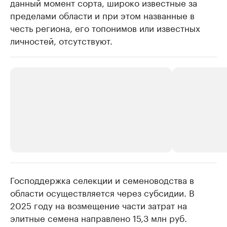
данный момент сорта, широко известные за
пределами области и при этом названные в
честь региона, его топонимов или известных
личностей, отсутствуют.
Господдержка селекции и семеноводства в
РБК Компании
РБК Компании
области осуществляется через субсидии. В
Делитесь новостями бизнеса на РБК
Крупнейшие
2025 году на возмещение части затрат на
недвижимос
Управляйте страницей компании и развивайте личные
бренды спикеров бизнеса
элитные семена направлено 15,3 млн руб.
Посмотрите данные