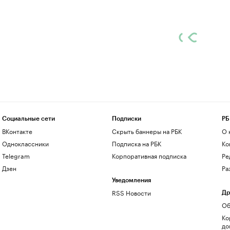
Социальные сети
Подписки
РБ
ВКонтакте
Скрыть баннеры на РБК
О 
Одноклассники
Подписка на РБК
Ко
Telegram
Корпоративная подписка
Ре
Дзен
Ра
Уведомления
RSS Новости
Др
Об
Ко
до