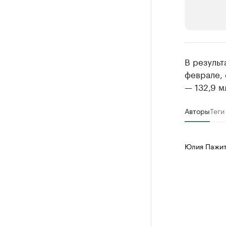
РБК Компан
В результ
Делитес
феврале, 
— 132,9 м
Управляйте с
Авторы
Теги
Юлия Пажи