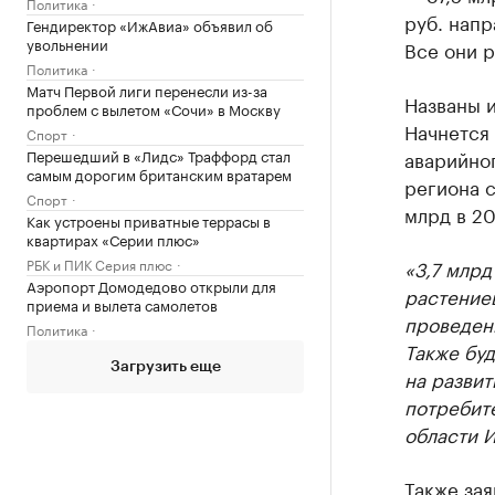
Политика
руб. нап
Гендиректор «ИжАвиа» объявил об
увольнении
Все они р
Политика
Матч Первой лиги перенесли из-за
Названы и
проблем с вылетом «Сочи» в Москву
Начнется
Спорт
Перешедший в «Лидс» Траффорд стал
аварийног
самым дорогим британским вратарем
региона с
Спорт
млрд в 20
Как устроены приватные террасы в
квартирах «Серии плюс»
РБК и ПИК Серия плюс
«3,7 млрд
Аэропорт Домодедово открыли для
растениев
приема и вылета самолетов
проведен
Политика
Также бу
Загрузить еще
на разви
потребит
области 
Также зая