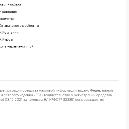
стинг сайтов
г.решения
акомства
йт знакомств podbor.ru
К Компании
К Курсы
ола управления РБК
регистрации средства массовой информации выдано Федеральной
и сетевого издания «РБК» (свидетельство о регистрации средства
ор) 03.12.2021 за номером ЭЛ №ФС77-82385) сопровождаются