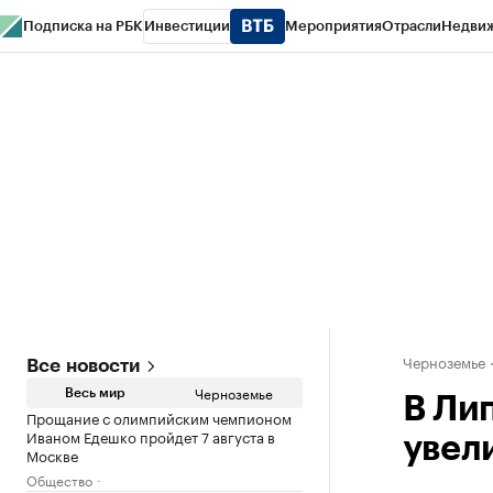
Подписка на РБК
Инвестиции
Мероприятия
Отрасли
Недви
РБК Life
Тренды
Визионеры
Национальные проекты
Город
Стиль
Кр
Спецпроекты СПб
Конференции СПб
Спецпроекты
Проверка конт
Черноземье
Все новости
Черноземье
Весь мир
В Ли
Прощание с олимпийским чемпионом
Иваном Едешко пройдет 7 августа в
увел
Москве
Общество