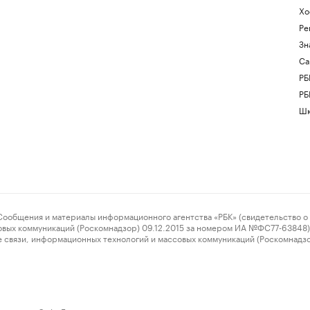
Хо
Ре
Зн
Са
РБ
РБ
Шк
ения и материалы информационного агентства «РБК» (свидетельство о 
овых коммуникаций (Роскомнадзор) 09.12.2015 за номером ИА №ФС77-63848) 
 связи, информационных технологий и массовых коммуникаций (Роскомнадз