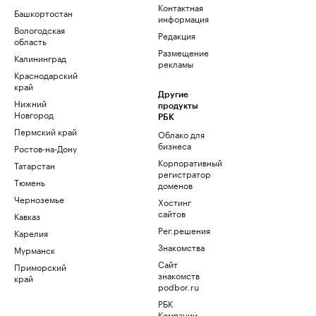
Контактная
Башкортостан
информация
Вологодская
Редакция
область
Размещение
Калининград
рекламы
Краснодарский
край
Другие
Нижний
продукты
Новгород
РБК
Пермский край
Облако для
бизнеса
Ростов-на-Дону
Корпоративный
Татарстан
регистратор
Тюмень
доменов
Черноземье
Хостинг
сайтов
Кавказ
Рег.решения
Карелия
Знакомства
Мурманск
Сайт
Приморский
знакомств
край
podbor.ru
РБК
Компании