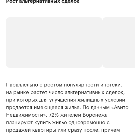
Рост альтернативных сделок
Параллельно с ростом популярности ипотеки,
РБК Компании
РБК Компании
на рынке растет число альтернативных сделок,
Делитесь новостями бизнеса на РБК
Крупнейшие 
при которых для улучшения жилищных условий
продавцы м
Управляйте страницей компании и развивайте личные
бренды спикеров бизнеса
продается имеющееся жилье. По данным «Авито
Ознакомьтесь с и
Недвижимости», 72% жителей Воронежа
планируют купить жилье одновременно с
продажей квартиры или сразу после, причем