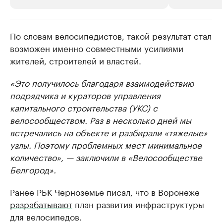
По словам велосипедистов, такой результат стал
РБК Компании
РБК Компании
возможен именно совместными усилиями
Делитесь новостями бизнеса на РБК
Крупнейшие
жителей, строителей и властей.
недвижимос
Управляйте страницей компании и развивайте личные
бренды спикеров бизнеса
Посмотрите данные
«Это получилось благодаря взаимодействию
подрядчика и кураторов управления
капитального строительства (УКС) с
велосообществом. Раз в несколько дней мы
встречались на объекте и разбирали «тяжелые»
узлы. Поэтому проблемных мест минимальное
количество», — заключили в «Велосообществе
Белгород».
Ранее РБК Черноземье писал, что в Воронеже
разрабатывают
план развития инфраструктуры
для велосипедов.