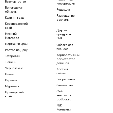
Башкортостан
информация
Вологодская
Редакция
область
Размещение
Калининград
рекламы
Краснодарский
край
Другие
Нижний
продукты
Новгород
РБК
Пермский край
Облако для
бизнеса
Ростов-на-Дону
Корпоративный
Татарстан
регистратор
Тюмень
доменов
Черноземье
Хостинг
сайтов
Кавказ
Рег.решения
Карелия
Знакомства
Мурманск
Сайт
Приморский
знакомств
край
podbor.ru
РБК
Компании