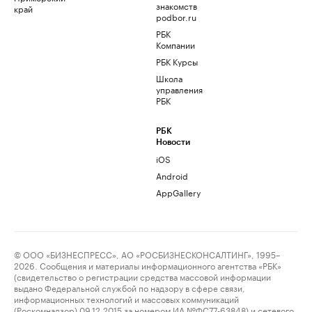
знакомств
край
podbor.ru
РБК
Компании
РБК Курсы
Школа
управления
РБК
РБК
Новости
iOS
Android
AppGallery
© ООО «БИЗНЕСПРЕСС», АО «РОСБИЗНЕСКОНСАЛТИНГ», 1995–
2026. Сообщения и материалы информационного агентства «РБК»
(свидетельство о регистрации средства массовой информации
выдано Федеральной службой по надзору в сфере связи,
информационных технологий и массовых коммуникаций
(Роскомнадзор) 09.12.2015 за номером ИА №ФС77-63848) и сетевого