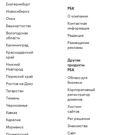
Екатеринбург
РБК
Новосибирск
О компании
Омск
Контактная
Башкортостан
информация
Вологодская
Редакция
область
Размещение
Калининград
рекламы
Краснодарский
край
Другие
Нижний
продукты
Новгород
РБК
Пермский край
Облако для
бизнеса
Ростов-на-Дону
Корпоративный
Татарстан
регистратор
Тюмень
доменов
Черноземье
Хостинг
сайтов
Кавказ
Рег.решения
Карелия
Знакомства
Мурманск
Сайт
Приморский